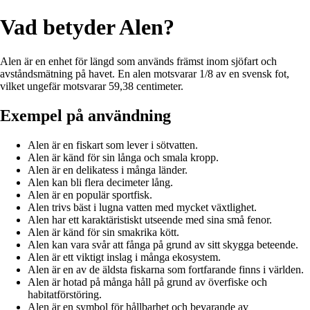
Vad betyder Alen?
Alen är en enhet för längd som används främst inom sjöfart och
avståndsmätning på havet. En alen motsvarar 1/8 av en svensk fot,
vilket ungefär motsvarar 59,38 centimeter.
Exempel på användning
Alen är en fiskart som lever i sötvatten.
Alen är känd för sin långa och smala kropp.
Alen är en delikatess i många länder.
Alen kan bli flera decimeter lång.
Alen är en populär sportfisk.
Alen trivs bäst i lugna vatten med mycket växtlighet.
Alen har ett karaktäristiskt utseende med sina små fenor.
Alen är känd för sin smakrika kött.
Alen kan vara svår att fånga på grund av sitt skygga beteende.
Alen är ett viktigt inslag i många ekosystem.
Alen är en av de äldsta fiskarna som fortfarande finns i världen.
Alen är hotad på många håll på grund av överfiske och
habitatförstöring.
Alen är en symbol för hållbarhet och bevarande av