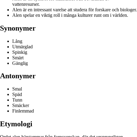
vattenresurser.
Alen är en intressant varelse att studera för forskare och biologer.
Alen spelar en viktig roll i många kulturer runt om i världen.
Synonymer
Lång
Utmärglad
Spinkig
Smärt
Gänglig
Antonymer
Smal
Späd
Tunn
Smäcker
Finlemmad
Etymologi
Ordet alen härstammar från fornsvenskan, där det ursprungligen