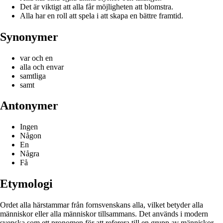
Det är viktigt att alla får möjligheten att blomstra.
Alla har en roll att spela i att skapa en bättre framtid.
Synonymer
var och en
alla och envar
samtliga
samt
Antonymer
Ingen
Någon
En
Några
Få
Etymologi
Ordet alla härstammar från fornsvenskans alla, vilket betyder alla
människor eller alla människor tillsammans. Det används i modern
svenska som ett pronomen för att referera till en grupp av människor