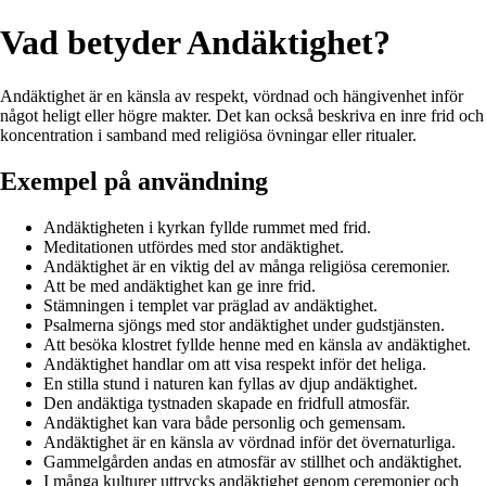
Vad betyder Andäktighet?
Andäktighet är en känsla av respekt, vördnad och hängivenhet inför
något heligt eller högre makter. Det kan också beskriva en inre frid och
koncentration i samband med religiösa övningar eller ritualer.
Exempel på användning
Andäktigheten i kyrkan fyllde rummet med frid.
Meditationen utfördes med stor andäktighet.
Andäktighet är en viktig del av många religiösa ceremonier.
Att be med andäktighet kan ge inre frid.
Stämningen i templet var präglad av andäktighet.
Psalmerna sjöngs med stor andäktighet under gudstjänsten.
Att besöka klostret fyllde henne med en känsla av andäktighet.
Andäktighet handlar om att visa respekt inför det heliga.
En stilla stund i naturen kan fyllas av djup andäktighet.
Den andäktiga tystnaden skapade en fridfull atmosfär.
Andäktighet kan vara både personlig och gemensam.
Andäktighet är en känsla av vördnad inför det övernaturliga.
Gammelgården andas en atmosfär av stillhet och andäktighet.
I många kulturer uttrycks andäktighet genom ceremonier och