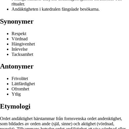
ritualer.
Andäktigheten i katedralen fängslade besökarna.
Synonymer
Respekt
Vördnad
Hängivenhet
Inlevelse
Tacksamhet
Antonymer
Frivolitet
Lättfärdighet
Ofromhet
Ytlig
Etymologi
Ordet andäktighet härstammar från fornsvenska ordet andenktighet,
som bildades av orden ande (själ, sinne) och aktighet (vördnad,
respekt). Tillsammans betyder ordet andäktighet att visa vördnad eller