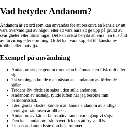
Vad betyder Andanom?
Andanom är ett ord som kan användas för att beskriva en känsla av att
vara överväldigad av något, eller att vara nära att ge upp på grund av
svårigheter eller utmaningar. Det kan också betyda att vara i en tillstånd
av förvirring eller oordning. Ordet kan vara kopplat till känslor av
trötthet eller motvilja.
Exempel på användning
Andanom svepte genom rummet och lämnade en frisk doft efter
sig.
I skymningen kunde man nästan ana andanom av förlorade
själar.
Trädens löv rörde sig sakta i den stilla andanom.
Andanom av nostalgi fyllde luften när jag besökte min
barndomsstad.
I den gamla klostret kunde man känna andanom av andliga
övningar från tusen år tillbaka.
Andanom av kärlek fanns närvarande varje gång vi sågs.
Den kalla andanom från havet fick oss att frysa till is.
Ljusets andanom lyste upp hela rummet.