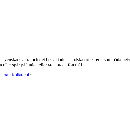
nsvenskans ӕrra och det besläktade isländska ordet ӕra, som båda betyder
n eller spår på huden eller ytan av ett föremål.
nera
•
kollateral
•