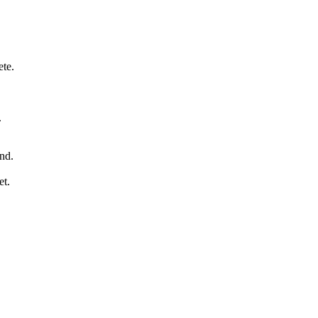
ete.
.
and.
et.