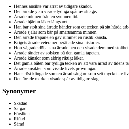
Hennes ansikte var ärrat av tidigare skador.
Den ärrade ytan visade tydliga spår av slitage.
Ärrade minnen från en svunnen tid.
Ärrade hjärtan läker långsamt.
Han bar stolt sina ärrade händer som ett tecken på sitt hårda arb
Ärrade själar som bär på smärtsamma minnen.
Den ärrade träpanelen gav rummet en rustik känsla.
Krigets ärrade veteraner berättade sina historier.
Hon vägrade dölja sina ärrade ben och visade dem med stolthet
Ärrade ränder av solsken på den gamla tapeten.
Ärrade känslor som aldrig riktigt läker.
Det gamla båten bar tydliga tecken av att vara ärrad av tidens t
Ärrade ansikten som visade livets prövningar.
Hans röst klingade som en ärrad sångare som sett mycket av liv
Den ärrade marken visade spår av tidigare slag.
Synonymer
Skadad
Sargad
Försliten
Riftad
Sårad