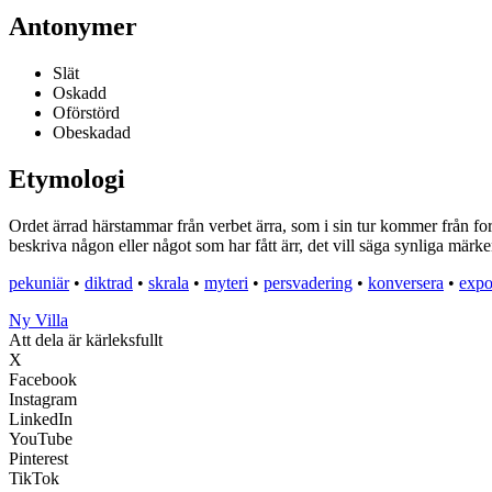
Antonymer
Slät
Oskadd
Oförstörd
Obeskadad
Etymologi
Ordet ärrad härstammar från verbet ärra, som i sin tur kommer från for
beskriva någon eller något som har fått ärr, det vill säga synliga märke
pekuniär
•
diktrad
•
skrala
•
myteri
•
persvadering
•
konversera
•
expo
Ny Villa
Att dela är kärleksfullt
X
Facebook
Instagram
LinkedIn
YouTube
Pinterest
TikTok