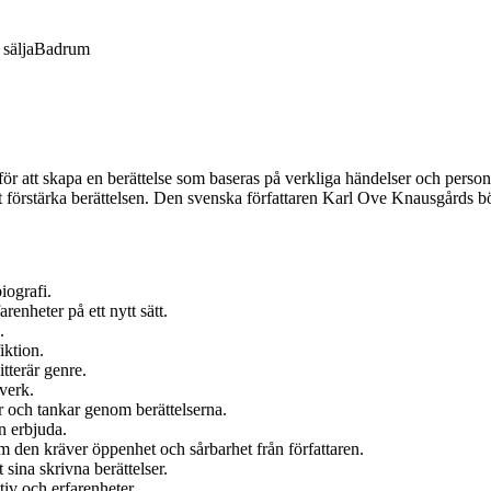
sälja
Badrum
 för att skapa en berättelse som baseras på verkliga händelser och personl
t förstärka berättelsen. Den svenska författaren Karl Ove Knausgårds bö
iografi.
renheter på ett nytt sätt.
.
iktion.
itterär genre.
 verk.
r och tankar genom berättelserna.
n erbjuda.
m den kräver öppenhet och sårbarhet från författaren.
t sina skrivna berättelser.
tiv och erfarenheter.