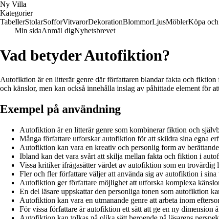
Ny Villa
Kategorier
Tabeller
Stolar
Soffor
Vitvaror
Dekoration
Blommor
Ljus
Möbler
Köpa och 
Min sida
Anmäl dig
Nyhetsbrevet
Vad betyder Autofiktion?
Autofiktion är en litterär genre där författaren blandar fakta och fiktion
och känslor, men kan också innehålla inslag av påhittade element för at
Exempel på användning
Autofiktion är en litterär genre som kombinerar fiktion och självb
Många författare utforskar autofiktion för att skildra sina egna erfa
Autofiktion kan vara en kreativ och personlig form av berättande
Ibland kan det vara svårt att skilja mellan fakta och fiktion i autof
Vissa kritiker ifrågasätter värdet av autofiktion som en trovärdig l
Fler och fler författare väljer att använda sig av autofiktion i sina
Autofiktion ger författare möjlighet att utforska komplexa känslo
En del läsare uppskattar den personliga tonen som autofiktion ka
Autofiktion kan vara en utmanande genre att arbeta inom efterso
För vissa författare är autofiktion ett sätt att ge en ny dimension å
Autofiktion kan tolkas på olika sätt beroende på läsarens perspek