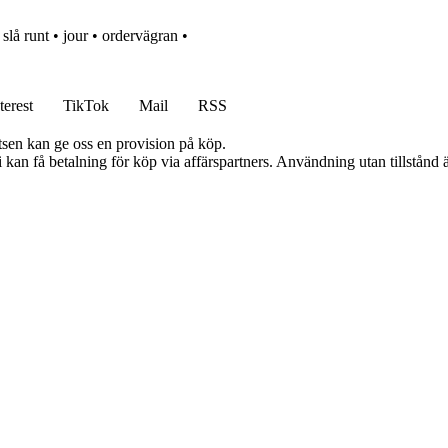
•
slå runt
•
jour
•
ordervägran
•
terest
TikTok
Mail
RSS
atsen kan ge oss en provision på köp.
an få betalning för köp via affärspartners. Användning utan tillstånd är 