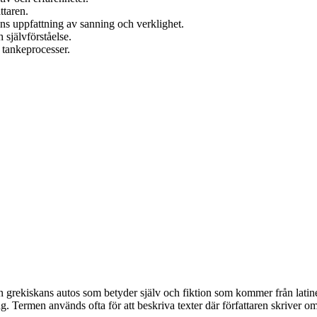
ttaren.
rens uppfattning av sanning och verklighet.
h självförståelse.
h tankeprocesser.
rekiskans autos som betyder själv och fiktion som kommer från latinets
. Termen används ofta för att beskriva texter där författaren skriver om 