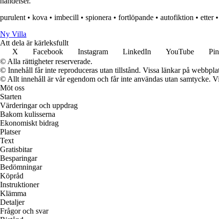
händelser.
purulent
•
kova
•
imbecill
•
spionera
•
fortlöpande
•
autofiktion
•
etter
Ny Villa
Att dela är kärleksfullt
X
Facebook
Instagram
LinkedIn
YouTube
Pin
© Alla rättigheter reserverade.
© Innehåll får inte reproduceras utan tillstånd. Vissa länkar på webbpl
© Allt innehåll är vår egendom och får inte användas utan samtycke. Vi k
Möt oss
Starten
Värderingar och uppdrag
Bakom kulisserna
Ekonomiskt bidrag
Platser
Text
Gratisbitar
Besparingar
Bedömningar
Köpråd
Instruktioner
Klämma
Detaljer
Frågor och svar