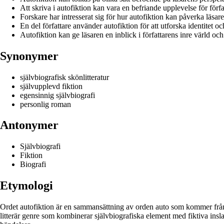
Att skriva i autofiktion kan vara en befriande upplevelse för förfa
Forskare har intresserat sig för hur autofiktion kan påverka läsa
En del författare använder autofiktion för att utforska identitet oc
Autofiktion kan ge läsaren en inblick i författarens inre värld oc
Synonymer
självbiografisk skönlitteratur
självupplevd fiktion
egensinnig självbiografi
personlig roman
Antonymer
Självbiografi
Fiktion
Biografi
Etymologi
Ordet autofiktion är en sammansättning av orden auto som kommer från g
litterär genre som kombinerar självbiografiska element med fiktiva inslag