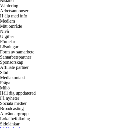
Bistånd
Värdering
Arbetsannonser
Hjälp med info
Medlem
Mitt område
Nivå
Utgifter
Fördelar
Lösningar
Form av samarbete
Samarbetspartner
Sponsorskap
Affiliate partner
Stöd
Mediakontakt
Fråga
Miljö
Håll dig uppdaterad
Få nyheter
Sociala medier
Broadcasting
Användargrupp
Lokalbefolkning
Sidolänkar