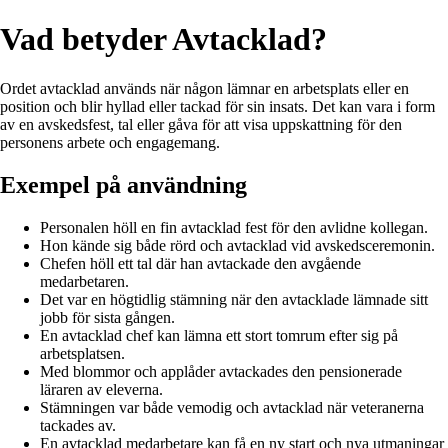
Vad betyder Avtacklad?
Ordet avtacklad används när någon lämnar en arbetsplats eller en
position och blir hyllad eller tackad för sin insats. Det kan vara i form
av en avskedsfest, tal eller gåva för att visa uppskattning för den
personens arbete och engagemang.
Exempel på användning
Personalen höll en fin avtacklad fest för den avlidne kollegan.
Hon kände sig både rörd och avtacklad vid avskedsceremonin.
Chefen höll ett tal där han avtackade den avgående
medarbetaren.
Det var en högtidlig stämning när den avtacklade lämnade sitt
jobb för sista gången.
En avtacklad chef kan lämna ett stort tomrum efter sig på
arbetsplatsen.
Med blommor och applåder avtackades den pensionerade
läraren av eleverna.
Stämningen var både vemodig och avtacklad när veteranerna
tackades av.
En avtacklad medarbetare kan få en ny start och nya utmaningar