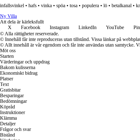
infallsvinkel
•
hafs
•
vinka
•
spöa
•
tosa
•
populera
•
lö
•
betalkanal
•
kn
Ny Villa
Att dela är kärleksfullt
X
Facebook
Instagram
LinkedIn
YouTube
Pin
© Alla rättigheter reserverade.
© Innehåll får inte reproduceras utan tillstånd. Vissa länkar på webbpl
© Allt innehåll är vår egendom och får inte användas utan samtycke. Vi k
Möt oss
Starten
Värderingar och uppdrag
Bakom kulisserna
Ekonomiskt bidrag
Platser
Text
Gratisbitar
Besparingar
Bedömningar
Köpråd
Instruktioner
Klämma
Detaljer
Frågor och svar
Bistånd