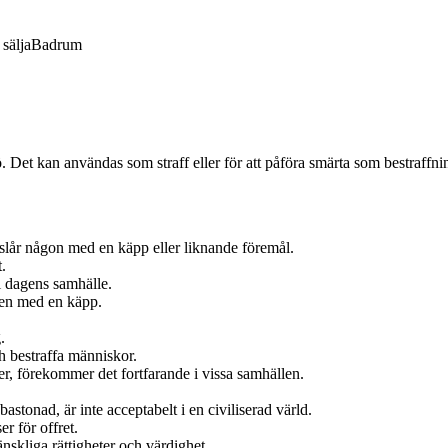
sälja
Badrum
ö. Det kan användas som straff eller för att påföra smärta som bestraffni
lår någon med en käpp eller liknande föremål.
.
 i dagens samhälle.
gen med en käpp.
.
ch bestraffa människor.
er, förekommer det fortfarande i vissa samhällen.
stonad, är inte acceptabelt i en civiliserad värld.
r för offret.
nskliga rättigheter och värdighet.