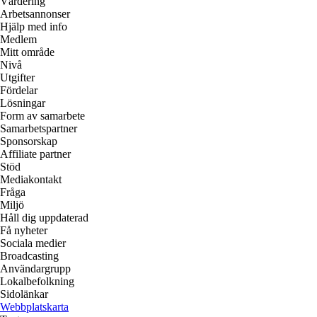
Värdering
Arbetsannonser
Hjälp med info
Medlem
Mitt område
Nivå
Utgifter
Fördelar
Lösningar
Form av samarbete
Samarbetspartner
Sponsorskap
Affiliate partner
Stöd
Mediakontakt
Fråga
Miljö
Håll dig uppdaterad
Få nyheter
Sociala medier
Broadcasting
Användargrupp
Lokalbefolkning
Sidolänkar
Webbplatskarta