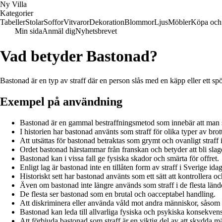
Ny Villa
Kategorier
Tabeller
Stolar
Soffor
Vitvaror
Dekoration
Blommor
Ljus
Möbler
Köpa och 
Min sida
Anmäl dig
Nyhetsbrevet
Vad betyder Bastonad?
Bastonad är en typ av straff där en person slås med en käpp eller ett sp
Exempel på användning
Bastonad är en gammal bestraffningsmetod som innebär att man s
I historien har bastonad använts som straff för olika typer av brott
Att utsättas för bastonad betraktas som grymt och ovanligt straff
Ordet bastonad härstammar från franskan och betyder att bli sla
Bastonad kan i vissa fall ge fysiska skador och smärta för offret.
Enligt lag är bastonad inte en tillåten form av straff i Sverige idag
Historiskt sett har bastonad använts som ett sätt att kontrollera o
Även om bastonad inte längre används som straff i de flesta länd
De flesta ser bastonad som en brutal och oacceptabel handling.
Att diskriminera eller använda våld mot andra människor, såsom ba
Bastonad kan leda till allvarliga fysiska och psykiska konsekvense
Att förbjuda bastonad som straff är en viktig del av att skydda mä