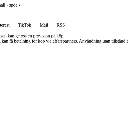
all
•
spöa
•
terest
TikTok
Mail
RSS
atsen kan ge oss en provision på köp.
an få betalning för köp via affärspartners. Användning utan tillstånd är 