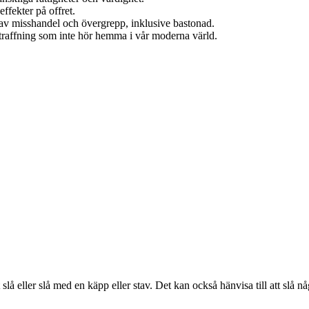
ffekter på offret.
 av misshandel och övergrepp, inklusive bastonad.
traffning som inte hör hemma i vår moderna värld.
lå eller slå med en käpp eller stav. Det kan också hänvisa till att slå n