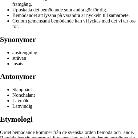
framgång.
Uppskatta det bemödande som andra gör för dig.
Bemödandet att lyssna på varandra är nyckeln till samarbete.
Genom gemensamt bemödande kan vi lyckas med det vi tar oss
för.
Synonymer
anstrengning
strävan
insats
Antonymer
Slapphänt
Nonchalant
Lavmäld
Lättvindig
Etymologi
Ordet bemödande kommer från de svenska orden bemöda och -ande.
Bemöda har sitt ursprung i fornsvenskan och betyder att anstränga sig