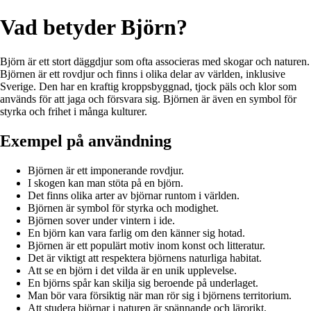
Vad betyder Björn?
Björn är ett stort däggdjur som ofta associeras med skogar och naturen.
Björnen är ett rovdjur och finns i olika delar av världen, inklusive
Sverige. Den har en kraftig kroppsbyggnad, tjock päls och klor som
används för att jaga och försvara sig. Björnen är även en symbol för
styrka och frihet i många kulturer.
Exempel på användning
Björnen är ett imponerande rovdjur.
I skogen kan man stöta på en björn.
Det finns olika arter av björnar runtom i världen.
Björnen är symbol för styrka och modighet.
Björnen sover under vintern i ide.
En björn kan vara farlig om den känner sig hotad.
Björnen är ett populärt motiv inom konst och litteratur.
Det är viktigt att respektera björnens naturliga habitat.
Att se en björn i det vilda är en unik upplevelse.
En björns spår kan skilja sig beroende på underlaget.
Man bör vara försiktig när man rör sig i björnens territorium.
Att studera björnar i naturen är spännande och lärorikt.