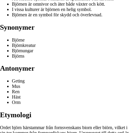
Björnen är omnivor och äter både växter och kött.
I vissa kulturer är björnen en helig symbol.
Björnen är en symbol för skydd och överlevnad.
Synonymer
Björne
Björnkreatur
Björnungar
Björns
Antonymer
Geting
Mus
Ren
Häst
Orm
Etymologi
Ordet björn härstammar från fornsvenskans biorn eller biörn, vilket i
sin tur kommer från fornnordiskans bjǫrn. Ursprunget till detta ord är