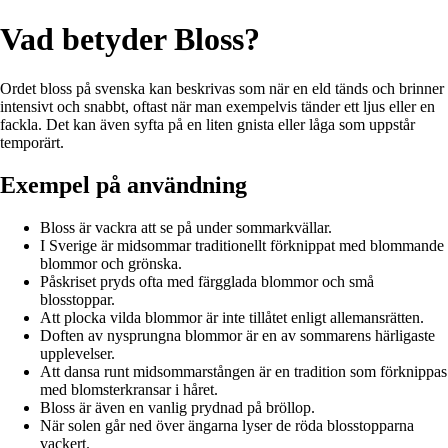
Vad betyder Bloss?
Ordet bloss på svenska kan beskrivas som när en eld tänds och brinner
intensivt och snabbt, oftast när man exempelvis tänder ett ljus eller en
fackla. Det kan även syfta på en liten gnista eller låga som uppstår
temporärt.
Exempel på användning
Bloss är vackra att se på under sommarkvällar.
I Sverige är midsommar traditionellt förknippat med blommande
blommor och grönska.
Påskriset pryds ofta med färgglada blommor och små
blosstoppar.
Att plocka vilda blommor är inte tillåtet enligt allemansrätten.
Doften av nysprungna blommor är en av sommarens härligaste
upplevelser.
Att dansa runt midsommarstången är en tradition som förknippas
med blomsterkransar i håret.
Bloss är även en vanlig prydnad på bröllop.
När solen går ned över ängarna lyser de röda blosstopparna
vackert.