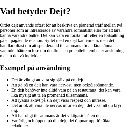
Vad betyder Dejt?
Ordet dejt används oftast för att beskriva en planerad träff mellan två
personer som är intresserade av varandra romantiskt eller för att lära
känna varandra bättre. Det kan vara en första träff eller en fortsättning
på en pågående relation. Syftet med en dejt kan variera, men det
handlar oftast om att spendera tid tillsammans för att lära känna
varandra bättre och se om det finns en potentiell kemi eller anslutning
mellan de två individer.
Exempel på användning
Det är viktigt att vara sig själv på en dejt.
Att gå på en dejt kan vara nervöst, men också spännande.
En dejt behöver inte alltid vara på en restaurang, det kan vara
lika mysigt att ta en promenad tillsammans.
Att lyssna aktivt på sin dejt visar respekt och intresse.
Det är ok att vara lite nervös inför en dejt, det visar att du bryr
dig.
Att ha roligt tillsammans är det viktigaste på en dejt.
Var ärlig och öppen på din dejt, det öppnar upp för äkta
relationer.