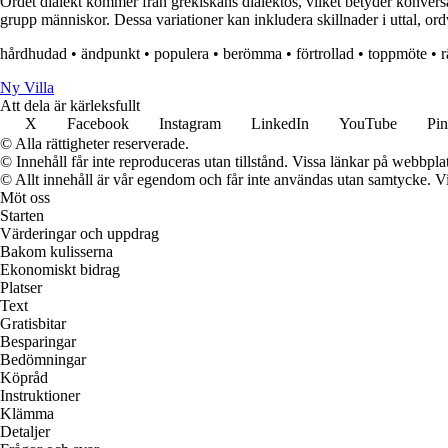
Ordet dialekt kommer från grekiskans dialektos, vilket betyder konversati
grupp människor. Dessa variationer kan inkludera skillnader i uttal, or
hårdhudad
•
ändpunkt
•
populera
•
berömma
•
förtrollad
•
toppmöte
•
Ny Villa
Att dela är kärleksfullt
X
Facebook
Instagram
LinkedIn
YouTube
Pin
© Alla rättigheter reserverade.
© Innehåll får inte reproduceras utan tillstånd. Vissa länkar på webbpl
© Allt innehåll är vår egendom och får inte användas utan samtycke. Vi k
Möt oss
Starten
Värderingar och uppdrag
Bakom kulisserna
Ekonomiskt bidrag
Platser
Text
Gratisbitar
Besparingar
Bedömningar
Köpråd
Instruktioner
Klämma
Detaljer