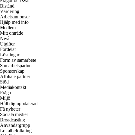
Frågor och svar
Bistånd
Värdering
Arbetsannonser
Hjälp med info
Medlem
Mitt område
Nivå
Utgifter
Fördelar
Lösningar
Form av samarbete
Samarbetspartner
Sponsorskap
Affiliate partner
Stöd
Mediakontakt
Fråga
Miljö
Håll dig uppdaterad
Få nyheter
Sociala medier
Broadcasting
Användargrupp
Lokalbefolkning