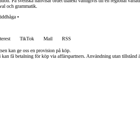
on. På svenska hänvisar ordet dialekt vanligtvis till en regional variati
dval och grammatik.
räddhåga
•
terest
TikTok
Mail
RSS
atsen kan ge oss en provision på köp.
an få betalning för köp via affärspartners. Användning utan tillstånd är 