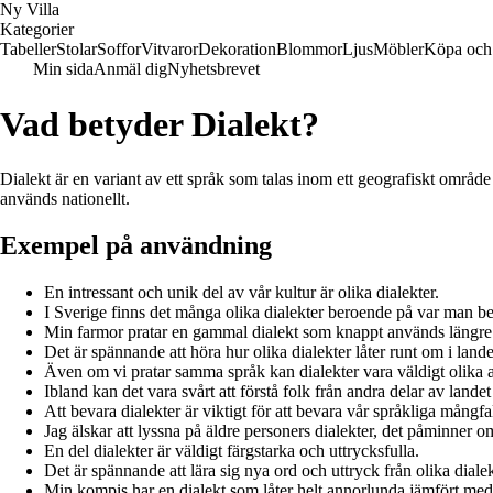
Ny Villa
Kategorier
Tabeller
Stolar
Soffor
Vitvaror
Dekoration
Blommor
Ljus
Möbler
Köpa och 
Min sida
Anmäl dig
Nyhetsbrevet
Vad betyder Dialekt?
Dialekt är en variant av ett språk som talas inom ett geografiskt område
används nationellt.
Exempel på användning
En intressant och unik del av vår kultur är olika dialekter.
I Sverige finns det många olika dialekter beroende på var man be
Min farmor pratar en gammal dialekt som knappt används längre
Det är spännande att höra hur olika dialekter låter runt om i lande
Även om vi pratar samma språk kan dialekter vara väldigt olika at
Ibland kan det vara svårt att förstå folk från andra delar av lande
Att bevara dialekter är viktigt för att bevara vår språkliga mångfa
Jag älskar att lyssna på äldre personers dialekter, det påminner o
En del dialekter är väldigt färgstarka och uttrycksfulla.
Det är spännande att lära sig nya ord och uttryck från olika dialek
Min kompis har en dialekt som låter helt annorlunda jämfört me