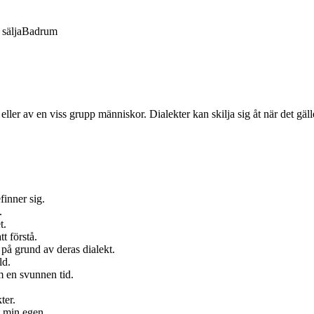
sälja
Badrum
 eller av en viss grupp människor. Dialekter kan skilja sig åt när det g
finner sig.
.
t.
t förstå.
t på grund av deras dialekt.
ld.
m en svunnen tid.
ter.
d min egen.