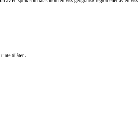
on av ett språk som talas inom en viss geografisk region eller av en viss
inte tillåten.