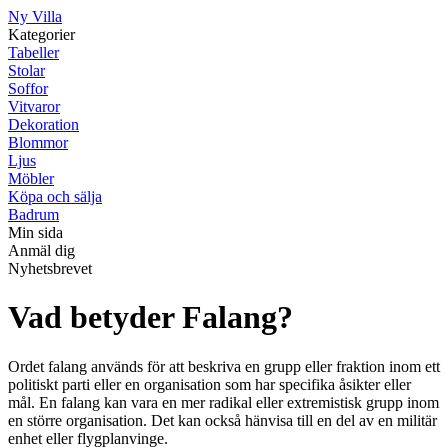
Ny Villa
Kategorier
Tabeller
Stolar
Soffor
Vitvaror
Dekoration
Blommor
Ljus
Möbler
Köpa och sälja
Badrum
Min sida
Anmäl dig
Nyhetsbrevet
Vad betyder Falang?
Ordet falang används för att beskriva en grupp eller fraktion inom ett
politiskt parti eller en organisation som har specifika åsikter eller
mål. En falang kan vara en mer radikal eller extremistisk grupp inom
en större organisation. Det kan också hänvisa till en del av en militär
enhet eller flygplanvinge.