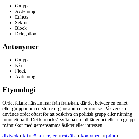
Grupp
Avdelning
Enhets
Sektion
Block
Delegation
Antonymer
Grupp
Kår
Flock
Avdelning
Etymologi
Ordet falang härstammar från franskan, där det betyder en enhet
eller grupp inom en större organisation eller rörelse. På svenska
används ordet oftast för att beskriva en politisk grupp eller riktning
inom ett parti. Det kan också syfta på en militär enhet eller en grupp
människor med gemensamma åsikter eller intressen.
diktverk
•
kli
•
röna
•
myteri
•
rotvälta
•
kontrahent
•
prim
•