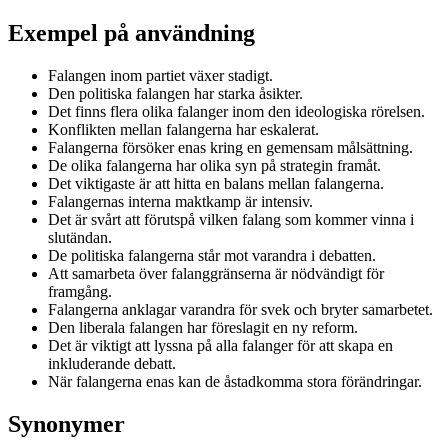
Exempel på användning
Falangen inom partiet växer stadigt.
Den politiska falangen har starka åsikter.
Det finns flera olika falanger inom den ideologiska rörelsen.
Konflikten mellan falangerna har eskalerat.
Falangerna försöker enas kring en gemensam målsättning.
De olika falangerna har olika syn på strategin framåt.
Det viktigaste är att hitta en balans mellan falangerna.
Falangernas interna maktkamp är intensiv.
Det är svårt att förutspå vilken falang som kommer vinna i
slutändan.
De politiska falangerna står mot varandra i debatten.
Att samarbeta över falanggränserna är nödvändigt för
framgång.
Falangerna anklagar varandra för svek och bryter samarbetet.
Den liberala falangen har föreslagit en ny reform.
Det är viktigt att lyssna på alla falanger för att skapa en
inkluderande debatt.
När falangerna enas kan de åstadkomma stora förändringar.
Synonymer