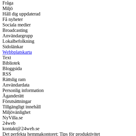
Fråga
Miljö
Håll dig uppdaterad
Få nyheter
Sociala medier
Broadcasting
Användargrupp
Lokalbefolkning
Sidolänkar
Webbplatskarta
Text
Bibliotek
Bloggsida
RSS
Rättslig ram
Användardata
Personlig information
Äganderätt
Förutsättningar
Tillgängligt innehåll
Miljövänlighet
NyVilla.se
24web
kontakt@24web.se
Det perfekta hemmakontoret: Tips för produktivitet