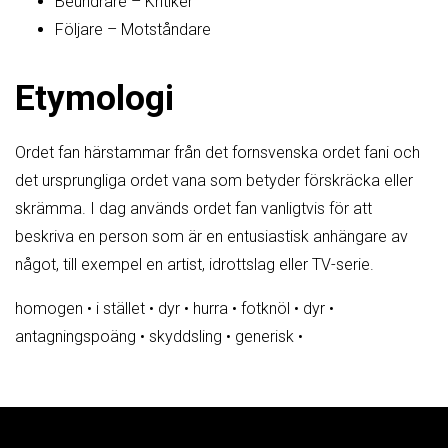
Beundrare – Kritiker
Följare – Motståndare
Etymologi
Ordet fan härstammar från det fornsvenska ordet fani och
det ursprungliga ordet vana som betyder förskräcka eller
skrämma. I dag används ordet fan vanligtvis för att
beskriva en person som är en entusiastisk anhängare av
något, till exempel en artist, idrottslag eller TV-serie.
homogen
•
i stället
•
dyr
•
hurra
•
fotknöl
•
dyr
•
antagningspoäng
•
skyddsling
•
generisk
•