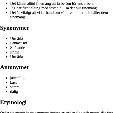
Det känns alltid finemang att få beröm för ens arbete.
Jag har fixat allting med festen nu, så det blir finemang.
Det är viktigt att vi tar hand om våra relationer och håller dem
finemang.
Synonymer
Utmärkt
Fantastiskt
Strålande
Prima
Utmärkt
Antonymer
jättedålig
kass
sämre
dålig
Etymologi
Ordet finemang är en sammansättning av orden fine och mang, där fine