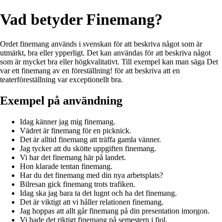
Vad betyder Finemang?
Ordet finemang används i svenskan för att beskriva något som är
utmärkt, bra eller ypperligt. Det kan användas för att beskriva något
som är mycket bra eller högkvalitativt. Till exempel kan man säga Det
var ett finemang av en föreställning! för att beskriva att en
teaterföreställning var exceptionellt bra.
Exempel på användning
Idag känner jag mig finemang.
Vädret är finemang för en picknick.
Det är alltid finemang att träffa gamla vänner.
Jag tycker att du skötte uppgiften finemang.
Vi har det finemang här på landet.
Hon klarade tentan finemang.
Har du det finemang med din nya arbetsplats?
Bilresan gick finemang trots trafiken.
Idag ska jag bara ta det lugnt och ha det finemang.
Det är viktigt att vi håller relationen finemang.
Jag hoppas att allt går finemang på din presentation imorgon.
Vi hade det riktigt finemang på semestern i fjol.