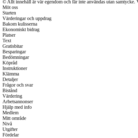
© Allt innehåll är vår egendom och får inte användas utan samtycke. Vi 
Möt oss
Starten
Värderingar och uppdrag
Bakom kulisserna
Ekonomiskt bidrag
Platser
Text
Gratisbitar
Besparingar
Bedömningar
Köpråd
Instruktioner
Klämma
Detaljer
Frågor och svar
Bistånd
Värdering
Arbetsannonser
Hjälp med info
Medlem
Mitt område
Nivå
Utgifter
Fördelar