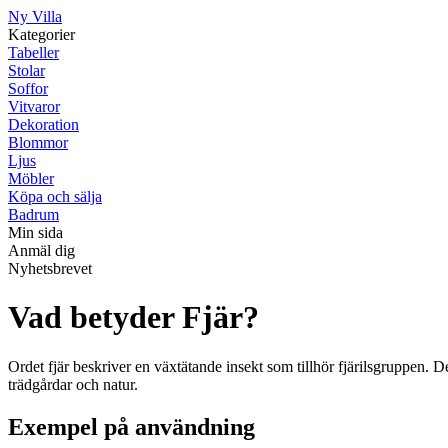
Ny Villa
Kategorier
Tabeller
Stolar
Soffor
Vitvaror
Dekoration
Blommor
Ljus
Möbler
Köpa och sälja
Badrum
Min sida
Anmäl dig
Nyhetsbrevet
Vad betyder Fjär?
Ordet fjär beskriver en växtätande insekt som tillhör fjärilsgruppen. Des
trädgårdar och natur.
Exempel på användning