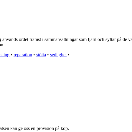
g används ordet främst i sammansättningar som fjäril och syftar på de vac
on.
sling
•
reparation
•
stötta
•
sedlighet
•
latsen kan ge oss en provision på köp.