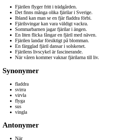
Fjärilen flyger fritt i trädgården.
Det finns många olika fjärilar i Sverige.
Ibland kan man se en fjär fladdra förbi.
Fjärilsvingar kan vara väldigt vackra.
Sommarbarnen jagar fjärilar i ängen.
En liten flicka fångar en fjäril med näven.
Fjärilen landar försiktigt på blomman.
En färgglad fjäril dansar i solskenet.
Fjärilens livscykel är fascinerande.
När våren kommer vaknar fjärilarna till liv.
Synonymer
fladdra
svirra
virvla
flyga
sus
vingla
Antonymer
När