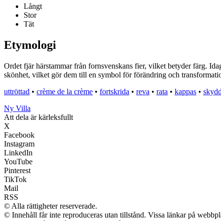
Långt
Stor
Tät
Etymologi
Ordet fjär härstammar från fornsvenskans fier, vilket betyder färg. Ida
skönhet, vilket gör dem till en symbol för förändring och transformati
uttröttad
•
crème de la crème
•
fortskrida
•
reva
•
rata
•
kappas
•
skydd
Ny Villa
Att dela är kärleksfullt
X
Facebook
Instagram
LinkedIn
YouTube
Pinterest
TikTok
Mail
RSS
© Alla rättigheter reserverade.
© Innehåll får inte reproduceras utan tillstånd. Vissa länkar på webbp