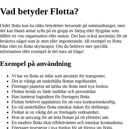
Vad betyder Flotta?
Ordet flotta kan ha olika betydelser beroende på sammanhanget, men
det kan bland annat syfta på en grupp av fartyg eller flygplan som
tillhör en viss organisation eller nation. Det kan också användas för att
beskriva något som är stort eller imponerande, till exempel en flotta
bilar eller en flotta skyskrapor. Om du behöver mer specifik
information eller exempel är det bara att fråga!
Exempel på användning
Vi har en flotta av bilar som används för transporter.
Det är viktigt att underhålla flottan regelbundet.
Företaget planerar att utöka sin flotta med nya fordon.
Flottan består av både lastbilar och personbilar.
Han hanterar logistiken för företagets flotta.
Flottan behöver uppdateras för att vara konkurrenskraftig.
En väl underhållen flotta minskar risken för driftstopp.
Flottan är en viktig del av företagets verksamhet.
Hon är ansvarig för att leda flottan på ett effektivt sätt.
En modern flotta ökar effektiviteten och minskar kostnaderna.
Företaget investerar i nya fordon för att förnya sin flotta.