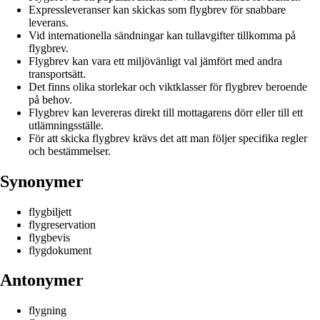
Expressleveranser kan skickas som flygbrev för snabbare
leverans.
Vid internationella sändningar kan tullavgifter tillkomma på
flygbrev.
Flygbrev kan vara ett miljövänligt val jämfört med andra
transportsätt.
Det finns olika storlekar och viktklasser för flygbrev beroende
på behov.
Flygbrev kan levereras direkt till mottagarens dörr eller till ett
utlämningsställe.
För att skicka flygbrev krävs det att man följer specifika regler
och bestämmelser.
Synonymer
flygbiljett
flygreservation
flygbevis
flygdokument
Antonymer
flygning