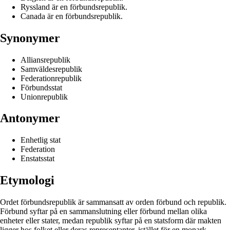
Ryssland är en förbundsrepublik.
Canada är en förbundsrepublik.
Synonymer
Alliansrepublik
Samväldesrepublik
Federationrepublik
Förbundsstat
Unionrepublik
Antonymer
Enhetlig stat
Federation
Enstatsstat
Etymologi
Ordet förbundsrepublik är sammansatt av orden förbund och republik.
Förbund syftar på en sammanslutning eller förbund mellan olika
enheter eller stater, medan republik syftar på en statsform där makten
ligger hos folket eller deras representanter, istället för en monark.