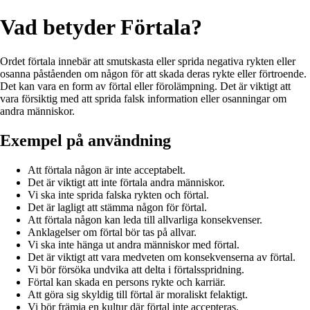
Vad betyder Förtala?
Ordet förtala innebär att smutskasta eller sprida negativa rykten eller
osanna påståenden om någon för att skada deras rykte eller förtroende.
Det kan vara en form av förtal eller förolämpning. Det är viktigt att
vara försiktig med att sprida falsk information eller osanningar om
andra människor.
Exempel på användning
Att förtala någon är inte acceptabelt.
Det är viktigt att inte förtala andra människor.
Vi ska inte sprida falska rykten och förtal.
Det är lagligt att stämma någon för förtal.
Att förtala någon kan leda till allvarliga konsekvenser.
Anklagelser om förtal bör tas på allvar.
Vi ska inte hänga ut andra människor med förtal.
Det är viktigt att vara medveten om konsekvenserna av förtal.
Vi bör försöka undvika att delta i förtalsspridning.
Förtal kan skada en persons rykte och karriär.
Att göra sig skyldig till förtal är moraliskt felaktigt.
Vi bör främja en kultur där förtal inte accepteras.