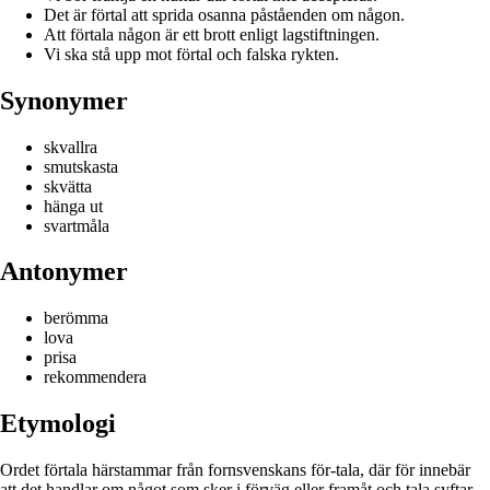
Det är förtal att sprida osanna påståenden om någon.
Att förtala någon är ett brott enligt lagstiftningen.
Vi ska stå upp mot förtal och falska rykten.
Synonymer
skvallra
smutskasta
skvätta
hänga ut
svartmåla
Antonymer
berömma
lova
prisa
rekommendera
Etymologi
Ordet förtala härstammar från fornsvenskans för-tala, där för innebär
att det handlar om något som sker i förväg eller framåt och tala syftar