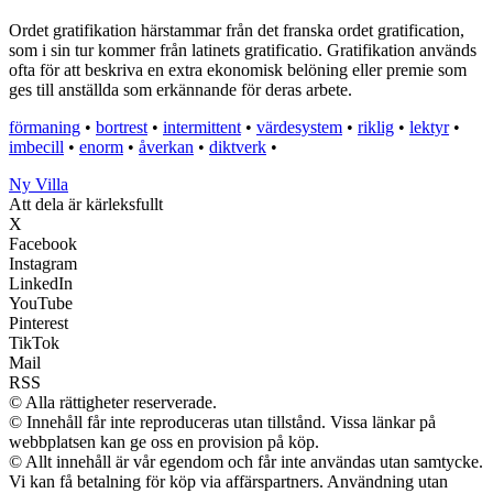
Ordet gratifikation härstammar från det franska ordet gratification,
som i sin tur kommer från latinets gratificatio. Gratifikation används
ofta för att beskriva en extra ekonomisk belöning eller premie som
ges till anställda som erkännande för deras arbete.
förmaning
•
bortrest
•
intermittent
•
värdesystem
•
riklig
•
lektyr
•
imbecill
•
enorm
•
åverkan
•
diktverk
•
Ny Villa
Att dela är kärleksfullt
X
Facebook
Instagram
LinkedIn
YouTube
Pinterest
TikTok
Mail
RSS
© Alla rättigheter reserverade.
© Innehåll får inte reproduceras utan tillstånd. Vissa länkar på
webbplatsen kan ge oss en provision på köp.
© Allt innehåll är vår egendom och får inte användas utan samtycke.
Vi kan få betalning för köp via affärspartners. Användning utan