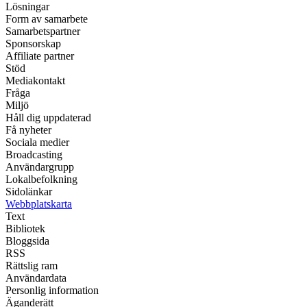
Lösningar
Form av samarbete
Samarbetspartner
Sponsorskap
Affiliate partner
Stöd
Mediakontakt
Fråga
Miljö
Håll dig uppdaterad
Få nyheter
Sociala medier
Broadcasting
Användargrupp
Lokalbefolkning
Sidolänkar
Webbplatskarta
Text
Bibliotek
Bloggsida
RSS
Rättslig ram
Användardata
Personlig information
Äganderätt