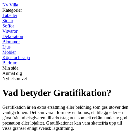
Ny Villa
Kategorier
Tabeller
Stolar
Soffor
Vitvaror
Dekoration
Blommor
Ljus
Möbler
Köpa och sälja
Badrum
Min sida
Anmäl dig
Nyhetsbrevet
Vad betyder Gratifikation?
Gratifikation är en extra ersättning eller belöning som ges utöver den
vanliga lönen. Det kan vara i form av en bonus, ett tillägg eller en
gåva från arbetsgivaren till arbetstagaren som ett erkännande av god
prestation eller lojalitet. Gratifikationer kan vara skattefria upp till
vissa gränser enligt svensk lagstiftning.