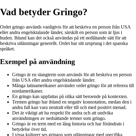
Vad betyder Gringo?
Ordet gringo används vanligtvis för att beskriva en person från USA
eller andra engelsktalande länder, särskilt en person som är ljus i
huden. Ibland kan det också användas på ett nedlåtande sätt för att
beskriva utlänningar generellt. Ordet har sitt ursprung i det spanska
språket.
Exempel på användning
Gringo är en slangterm som används för att beskriva en person
från USA eller andra engelsktalande länder.
Många latinamerikaner använder ordet gringo för att referera till
nordamerikaner.
En gringo kan uppfattas på olika sätt beroende på kontexten.
Termen gringo har ibland en negativ konnotation, medan den i
andra fall kan vara neutralt eller till och med positivt menad.
Det är viktigt att ha respekt för andra och att undvika
användningen av nedsättande termer som gringo.
Gringo är en term med en lång historia och har förändrats i
betydelse över tid.
I vissa kulturer ses gringos som utlänningar med specifika