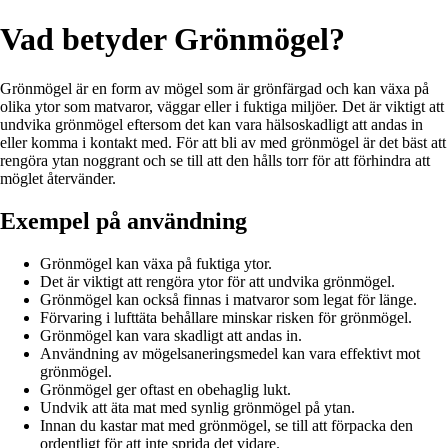
Vad betyder Grönmögel?
Grönmögel är en form av mögel som är grönfärgad och kan växa på
olika ytor som matvaror, väggar eller i fuktiga miljöer. Det är viktigt att
undvika grönmögel eftersom det kan vara hälsoskadligt att andas in
eller komma i kontakt med. För att bli av med grönmögel är det bäst att
rengöra ytan noggrant och se till att den hålls torr för att förhindra att
möglet återvänder.
Exempel på användning
Grönmögel kan växa på fuktiga ytor.
Det är viktigt att rengöra ytor för att undvika grönmögel.
Grönmögel kan också finnas i matvaror som legat för länge.
Förvaring i lufttäta behållare minskar risken för grönmögel.
Grönmögel kan vara skadligt att andas in.
Användning av mögelsaneringsmedel kan vara effektivt mot
grönmögel.
Grönmögel ger oftast en obehaglig lukt.
Undvik att äta mat med synlig grönmögel på ytan.
Innan du kastar mat med grönmögel, se till att förpacka den
ordentligt för att inte sprida det vidare.