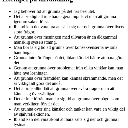
Jag behöver tid att grunna på det här beslutet.
Det är viktigt att inte bara agera impulsivt utan att grunna
igenom saken först.
Ibland kan det vara bra att sätta sig ner och grunna över livets
stora frågor.
Att grunna över meningen med tillvaron är en åldgammal
mänsklig sysselsättning.
Man bör ta sig tid att grunna över konsekvenserna av sina
handlingar.
Grunna inte för länge på det, ibland är det bättre att bara göra
det.
Genom att grunna över problemet från olika vinklar kan man
hitta nya lösningar.
Att grunna över framtiden kan kännas skrämmande, men det
är viktigt att göra det ändå.
Det är inte alltid lätt att grunna över svåra frågor utan att
känna sig överväldigad.
Det är inte förrän man tar sig tid att grunna över något som
man verkligen förstår det.
Att grunna över sina känslor och tankar kan vara en viktig del
av självreflektionen.
Ibland kan det vara skönt att bara sätta sig ner och grunna i
tystnad.