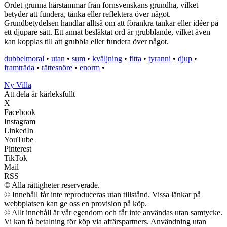
Ordet grunna härstammar från fornsvenskans grundha, vilket
betyder att fundera, tänka eller reflektera över något.
Grundbetydelsen handlar alltså om att förankra tankar eller idéer på
ett djupare sätt. Ett annat besläktat ord är grubblande, vilket även
kan kopplas till att grubbla eller fundera över något.
dubbelmoral
•
utan
•
sum
•
kväljning
•
fitta
•
tyranni
•
djup
•
framträda
•
rättesnöre
•
enorm
•
Ny Villa
Att dela är kärleksfullt
X
Facebook
Instagram
LinkedIn
YouTube
Pinterest
TikTok
Mail
RSS
© Alla rättigheter reserverade.
© Innehåll får inte reproduceras utan tillstånd. Vissa länkar på
webbplatsen kan ge oss en provision på köp.
© Allt innehåll är vår egendom och får inte användas utan samtycke.
Vi kan få betalning för köp via affärspartners. Användning utan