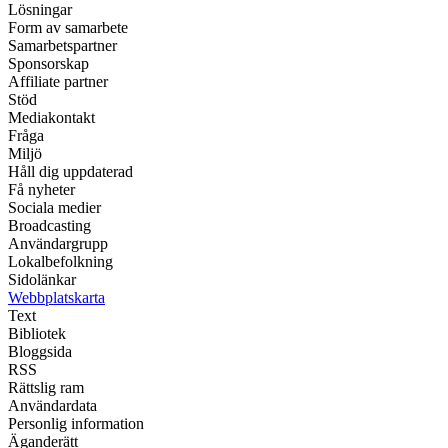
Lösningar
Form av samarbete
Samarbetspartner
Sponsorskap
Affiliate partner
Stöd
Mediakontakt
Fråga
Miljö
Håll dig uppdaterad
Få nyheter
Sociala medier
Broadcasting
Användargrupp
Lokalbefolkning
Sidolänkar
Webbplatskarta
Text
Bibliotek
Bloggsida
RSS
Rättslig ram
Användardata
Personlig information
Äganderätt