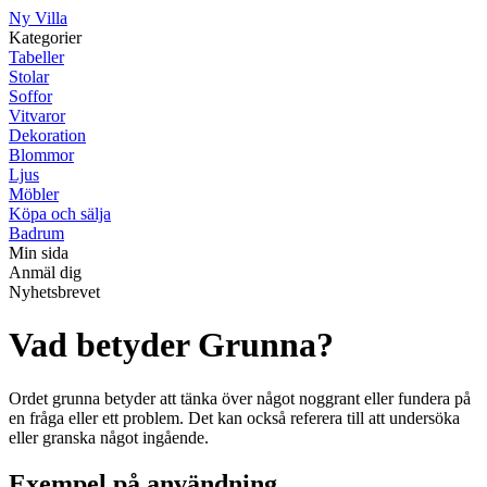
Ny Villa
Kategorier
Tabeller
Stolar
Soffor
Vitvaror
Dekoration
Blommor
Ljus
Möbler
Köpa och sälja
Badrum
Min sida
Anmäl dig
Nyhetsbrevet
Vad betyder Grunna?
Ordet grunna betyder att tänka över något noggrant eller fundera på
en fråga eller ett problem. Det kan också referera till att undersöka
eller granska något ingående.
Exempel på användning