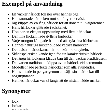
Exempel på användning
En vacker hårlock föll ner över hennes öga.
Han snurrade hårlocken runt sitt finger nervöst.
Jag klippte av en lång hårlock för att donera till välgörenhet.
Hans hårlockar glittrade i solskenet.
Hon bar en elegant uppsättning med flera hårlockar.
Den lilla flickan hade gyllene hårlockar.
Varje morgon kämpade han med att styla sina hårlockar.
Hennes naturliga lockar bildade vackra hårlockar.
Det blåser i hårlockarna när hon kör motorcykeln.
Skådespelerskan kände igen för sin karakteristiska hårlock.
De långa hårlockarna klädde ban till den vackra brudklädseln.
Det var en tradition att klippa av en hårlock vid ceremonin.
Modellet hade perfekta hårlockar som alla avundades.
Han samlade in pengar genom att sälja sina hårlockar till
högstbjudande.
Hennes hårlockar var så långa att de nästan nådde marken.
Synonymer
lock
lockar