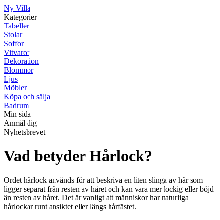
Ny Villa
Kategorier
Tabeller
Stolar
Soffor
Vitvaror
Dekoration
Blommor
Ljus
Möbler
Köpa och sälja
Badrum
Min sida
Anmäl dig
Nyhetsbrevet
Vad betyder Hårlock?
Ordet hårlock används för att beskriva en liten slinga av hår som
ligger separat från resten av håret och kan vara mer lockig eller böjd
än resten av håret. Det är vanligt att människor har naturliga
hårlockar runt ansiktet eller längs hårfästet.