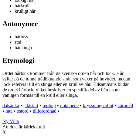
lockigt hår
hårkrull
krulligt hår
Antonymer
hårtuss
strå
hårslinga
Etymologi
Ordet hårlock kommer från de svenska orden hår och lock. Hår
syftar på de tunna trådliknande strån som växer på huvudet, medan
lock refererar till en slinga eller en krull av hår. Tillsammans bildar
de ordet hårlock, vilket beskriver en specifik del av håret som
vanligen formas till en krull eller slinga.
dalsänka
•
jaktstart
•
molnig
•
nota bene
•
kryssningsrobot
•
käromål
•
rata
•
ostörd
•
tillförordnad
•
Ny Villa
Att dela är kärleksfullt
X