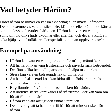
Vad betyder Håröm?
Ordet håröm beskriver en känsla av obehag eller smärta i hårbotten.
Det kan exempelvis vara en stickande, klådande eller brännande känsla
som upplevs på huvudets hårbotten. Håröm kan vara ett vanligt
symptom vid olika hudsjukdomar eller allergier, och det är viktigt att
söka hjälp av en hudläkare eller specialist om man upplever besvär.
Exempel på användning
Håröm kan vara ett vanligt problem för många människor.
Att ha håröm kan vara frustrerande och påverka självförtroendet.
Det finns olika behandlingar som kan hjälpa mot håröm.
Stress kan vara en bidragande faktor till håröm.
Att ha en balanserad kost kan bidra till att förbättra hårhälsan
och minska håröm.
Regelbunden hårvård kan minska risken för håröm.
Att undvika starka kemikalier i hårvårdsprodukter kan vara bra
för att förhindra håröm.
Håröm kan vara ärftligt och finnas i familjen.
Det är viktigt att ta hand om sitt hår för att minska risken för
håröm.