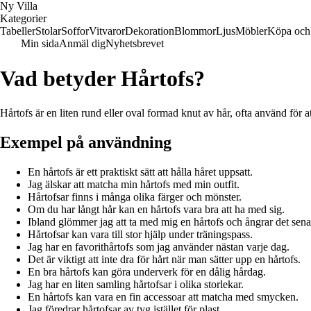
Ny Villa
Kategorier
Tabeller
Stolar
Soffor
Vitvaror
Dekoration
Blommor
Ljus
Möbler
Köpa och 
Min sida
Anmäl dig
Nyhetsbrevet
Vad betyder Hårtofs?
Hårtofs är en liten rund eller oval formad knut av hår, ofta använd för att
Exempel på användning
En hårtofs är ett praktiskt sätt att hålla håret uppsatt.
Jag älskar att matcha min hårtofs med min outfit.
Hårtofsar finns i många olika färger och mönster.
Om du har långt hår kan en hårtofs vara bra att ha med sig.
Ibland glömmer jag att ta med mig en hårtofs och ångrar det sena
Hårtofsar kan vara till stor hjälp under träningspass.
Jag har en favorithårtofs som jag använder nästan varje dag.
Det är viktigt att inte dra för hårt när man sätter upp en hårtofs.
En bra hårtofs kan göra underverk för en dålig hårdag.
Jag har en liten samling hårtofsar i olika storlekar.
En hårtofs kan vara en fin accessoar att matcha med smycken.
Jag föredrar hårtofsar av tyg istället för plast.