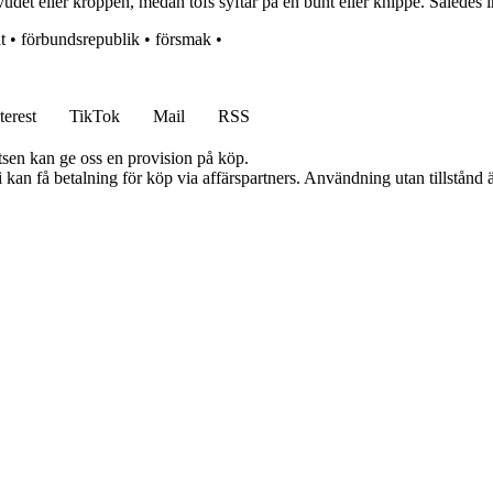
vudet eller kroppen, medan tofs syftar på en bunt eller knippe. Således i
t
•
förbundsrepublik
•
försmak
•
terest
TikTok
Mail
RSS
atsen kan ge oss en provision på köp.
an få betalning för köp via affärspartners. Användning utan tillstånd är 