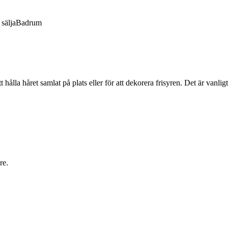
sälja
Badrum
 hålla håret samlat på plats eller för att dekorera frisyren. Det är vanlig
re.