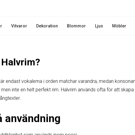
r
Vitvaror
Dekoration
Blommor
Ljus
Möbler
 Halvrim?
där endast vokalerna i orden matchar varandra, medan konsonante
det men inte en helt perfekt rim. Halvrim används ofta för att skapa
ångtexter.
å användning
juddiktenhet som används inom poesi.