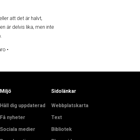
ler att det är halvt,
en är delvis lika, men inte
.
aro
•
Miljö
Sidolänkar
Håll dig uppdaterad
Webbplatskarta
Få nyheter
Text
Sociala medier
Bibliotek