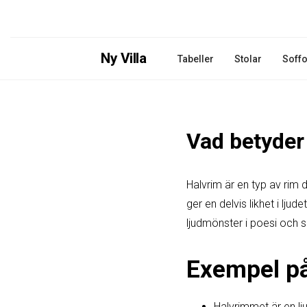
Ny Villa
Tabeller
Stolar
Soffo
Vad betyder
Halvrim är en typ av rim 
ger en delvis likhet i lju
ljudmönster i poesi och s
Exempel p
Halvrimmet är en l