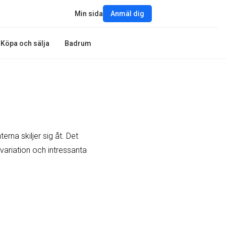
Min sida
Anmäl dig
Köpa och sälja
Badrum
rna skiljer sig åt. Det
 variation och intressanta