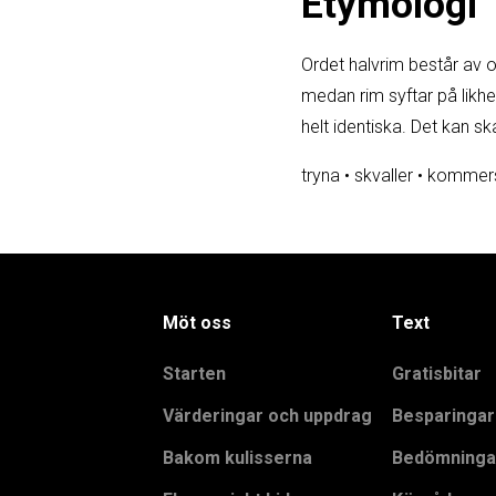
Etymologi
Ordet halvrim består av or
medan rim syftar på likhet
helt identiska. Det kan sk
tryna
•
skvaller
•
kommersi
Möt oss
Text
Starten
Gratisbitar
Värderingar och uppdrag
Besparingar
Bakom kulisserna
Bedömninga