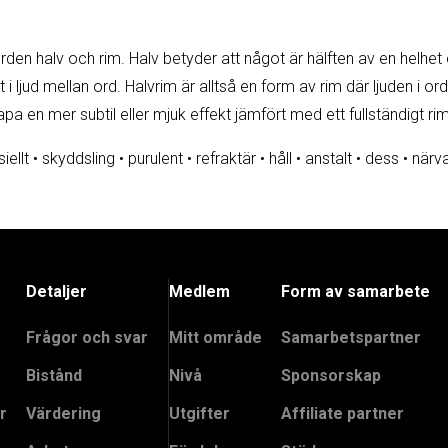
den halv och rim. Halv betyder att något är hälften av en helhet el
 i ljud mellan ord. Halvrim är alltså en form av rim där ljuden i ord
apa en mer subtil eller mjuk effekt jämfört med ett fullständigt rim
ellt
•
skyddsling
•
purulent
•
refraktär
•
håll
•
anstalt
•
dess
•
närv
Detaljer
Medlem
Form av samarbete
Frågor och svar
Mitt område
Samarbetspartner
Bistånd
Nivå
Sponsorskap
r
Värdering
Utgifter
Affiliate partner