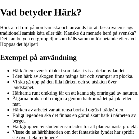
Vad betyder Härk?
Härk är ett ord på nordsamiska och används för att beskriva en slags
traditionell samisk kåta eller tält. Kanske du menade herd på svenska?
Det kan betyda en grupp djur som hålls samman för betande eller avel.
Hoppas det hjälper!
Exempel på användning
Härk är en svensk dialekt som talas i vissa delar av landet.
I den härk av skogen finns många bär och svampar att plocka.
Vi ska gå upp på den lilla härken och se utsikten över
landskapet.
Härkarna runt omkring får en att känna sig omringad av naturen.
Älgarna brukar ofta migrera genom härkområdet på jakt efter
mat.
Härken av arbetet var att rensa bort all ogräs i trädgården.
Enligt legenden ska det finnas en gömd skatt härk i närheten av
berget.
Härkgruppen av studenter samlades för att planera nästa projekt.
Visste du att härkhistorien om det fantastiska fyndet har spridit
sig över hela regionen?