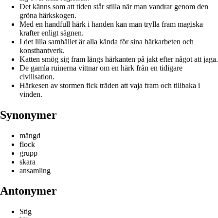
Det känns som att tiden står stilla när man vandrar genom den
gröna härkskogen.
Med en handfull härk i handen kan man trylla fram magiska
krafter enligt sägnen.
I det lilla samhället är alla kända för sina härkarbeten och
konsthantverk.
Katten smög sig fram längs härkanten på jakt efter något att jaga.
De gamla ruinerna vittnar om en härk från en tidigare
civilisation.
Härkesen av stormen fick träden att vaja fram och tillbaka i
vinden.
Synonymer
mängd
flock
grupp
skara
ansamling
Antonymer
Stig