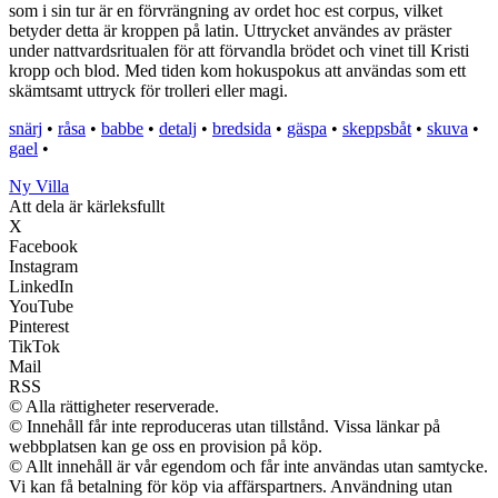
som i sin tur är en förvrängning av ordet hoc est corpus, vilket
betyder detta är kroppen på latin. Uttrycket användes av präster
under nattvardsritualen för att förvandla brödet och vinet till Kristi
kropp och blod. Med tiden kom hokuspokus att användas som ett
skämtsamt uttryck för trolleri eller magi.
snärj
•
råsa
•
babbe
•
detalj
•
bredsida
•
gäspa
•
skeppsbåt
•
skuva
•
gael
•
Ny Villa
Att dela är kärleksfullt
X
Facebook
Instagram
LinkedIn
YouTube
Pinterest
TikTok
Mail
RSS
© Alla rättigheter reserverade.
© Innehåll får inte reproduceras utan tillstånd. Vissa länkar på
webbplatsen kan ge oss en provision på köp.
© Allt innehåll är vår egendom och får inte användas utan samtycke.
Vi kan få betalning för köp via affärspartners. Användning utan