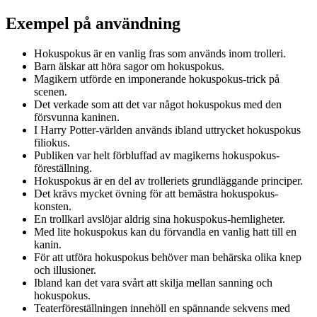
Exempel på användning
Hokuspokus är en vanlig fras som används inom trolleri.
Barn älskar att höra sagor om hokuspokus.
Magikern utförde en imponerande hokuspokus-trick på
scenen.
Det verkade som att det var något hokuspokus med den
försvunna kaninen.
I Harry Potter-världen används ibland uttrycket hokuspokus
filiokus.
Publiken var helt förbluffad av magikerns hokuspokus-
föreställning.
Hokuspokus är en del av trolleriets grundläggande principer.
Det krävs mycket övning för att bemästra hokuspokus-
konsten.
En trollkarl avslöjar aldrig sina hokuspokus-hemligheter.
Med lite hokuspokus kan du förvandla en vanlig hatt till en
kanin.
För att utföra hokuspokus behöver man behärska olika knep
och illusioner.
Ibland kan det vara svårt att skilja mellan sanning och
hokuspokus.
Teaterföreställningen innehöll en spännande sekvens med