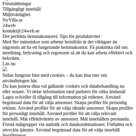
Förutsättningar
Tillgängligt innehåll
Miljövänlighet
NyVilla.se
24web
kontakt@24web.se
Det perfekta hemmakontoret: Tips för produktivitet
Med fler människor som arbetar hemifrån är det viktigare än
någonsin att ha ett fungerande hemmakontor. Få praktiska råd om
inredning, belysning och ergonomi så att du kan arbeta effektivt och
bekvämt.
Läs nu
Sidan fungerar bäst med cookies – du kan läsa mer om
användningen här.
Du kan justera dina val gällande cookies och databehandling nu
eller senare. Vi delar information med partners för olika ändamål
Lagra och/eller få tillgång till information på enheten. Använd
begränsad data för att välja annonser. Skapa profiler för personlig
reklam. Använd profiler för att välja riktade annonser. Skapa profiler
för personligt innehåll. Använd profiler för att välja relevant
innehåll. Mät effektiviteten av annonser. Mät innehållets prestanda.
Förstå målgrupper via statistik och datakombinationer. Förbättra och
utveckla tjänster. Använd begränsad data för att välja innehåll
Inställningar