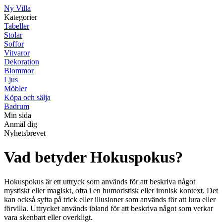
Ny Villa
Kategorier
Tabeller
Stolar
Soffor
Vitvaror
Dekoration
Blommor
Ljus
Möbler
Köpa och sälja
Badrum
Min sida
Anmäl dig
Nyhetsbrevet
Vad betyder Hokuspokus?
Hokuspokus är ett uttryck som används för att beskriva något
mystiskt eller magiskt, ofta i en humoristisk eller ironisk kontext. Det
kan också syfta på trick eller illusioner som används för att lura eller
förvilla. Uttrycket används ibland för att beskriva något som verkar
vara skenbart eller overkligt.