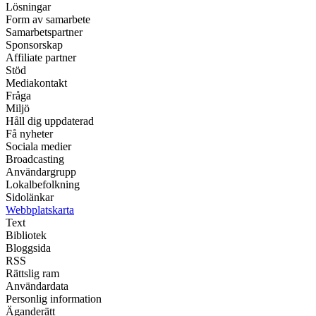
Lösningar
Form av samarbete
Samarbetspartner
Sponsorskap
Affiliate partner
Stöd
Mediakontakt
Fråga
Miljö
Håll dig uppdaterad
Få nyheter
Sociala medier
Broadcasting
Användargrupp
Lokalbefolkning
Sidolänkar
Webbplatskarta
Text
Bibliotek
Bloggsida
RSS
Rättslig ram
Användardata
Personlig information
Äganderätt