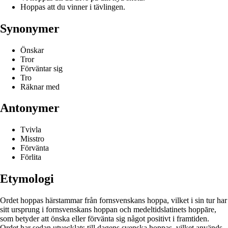
Hoppas att du vinner i tävlingen.
Synonymer
Önskar
Tror
Förväntar sig
Tro
Räknar med
Antonymer
Tvivla
Misstro
Förvänta
Förlita
Etymologi
Ordet hoppas härstammar från fornsvenskans hoppa, vilket i sin tur har
sitt ursprung i fornsvenskans hoppan och medeltidslatinets hoppāre,
som betyder att önska eller förvänta sig något positivt i framtiden.
Ordet har sedan utvecklats till dagens svenska hoppas, vilket används