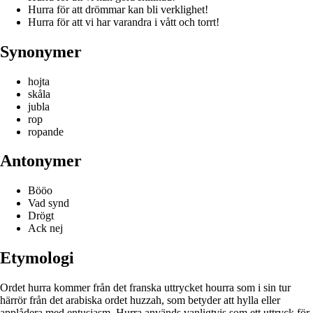
Hurra för att drömmar kan bli verklighet!
Hurra för att vi har varandra i vått och torrt!
Synonymer
hojta
skåla
jubla
rop
ropande
Antonymer
Bööo
Vad synd
Drögt
Ack nej
Etymologi
Ordet hurra kommer från det franska uttrycket hourra som i sin tur
härrör från det arabiska ordet huzzah, som betyder att hylla eller
applådera med entusiasm. Hurra används vanligtvis som ett uttryck för