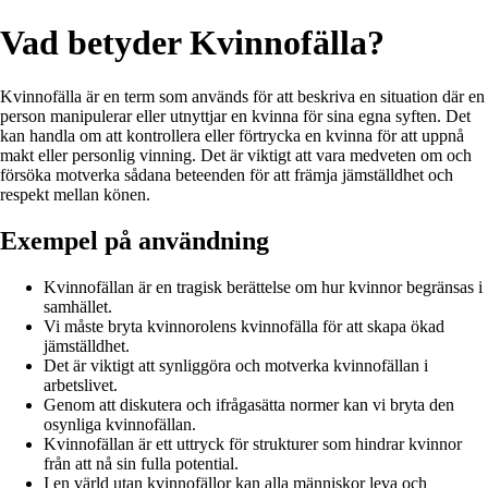
Vad betyder Kvinnofälla?
Kvinnofälla är en term som används för att beskriva en situation där en
person manipulerar eller utnyttjar en kvinna för sina egna syften. Det
kan handla om att kontrollera eller förtrycka en kvinna för att uppnå
makt eller personlig vinning. Det är viktigt att vara medveten om och
försöka motverka sådana beteenden för att främja jämställdhet och
respekt mellan könen.
Exempel på användning
Kvinnofällan är en tragisk berättelse om hur kvinnor begränsas i
samhället.
Vi måste bryta kvinnorolens kvinnofälla för att skapa ökad
jämställdhet.
Det är viktigt att synliggöra och motverka kvinnofällan i
arbetslivet.
Genom att diskutera och ifrågasätta normer kan vi bryta den
osynliga kvinnofällan.
Kvinnofällan är ett uttryck för strukturer som hindrar kvinnor
från att nå sin fulla potential.
I en värld utan kvinnofällor kan alla människor leva och