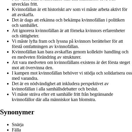
utvecklas fritt.
Kvinnofällan är ett historiskt arv som vi måste arbeta aktivt för
att avskaffa.
Det är dags att erkänna och bekämpa kvinnofällan i politiken
och samhället.
Att ignorera kvinnofällan är att förneka kvinnors erfarenheter
och rättigheter.
Vi måste lyfta fram och lyssna på kvinnors berättelser för att
förstå omfattningen av kvinnofällan.
Kvinnofällan kan bara avskaffas genom kollektiv handling och
en medveten förändring av strukturer.
Att vara medveten om kvinnofällans existens är det första steget
mot att övervinna den.
I kampen mot kvinnofällan behöver vi stödja och solidarisera oss
med varandra.
Det är en nödvändighet att inkludera perspektivet av
kvinnofällan i alla samhällsdebatter och beslut.
Vi måste sträva efter ett samhälle fritt från begränsande
kvinnofällor där alla människor kan blomstra.
Synonymer
Snärja
Fälla