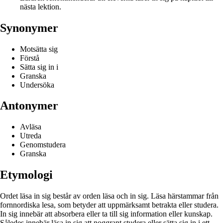
nästa lektion.
Synonymer
Motsätta sig
Förstå
Sätta sig in i
Granska
Undersöka
Antonymer
Avläsa
Utreda
Genomstudera
Granska
Etymologi
Ordet läsa in sig består av orden läsa och in sig. Läsa härstammar från
fornnordiska lesa, som betyder att uppmärksamt betrakta eller studera.
In sig innebär att absorbera eller ta till sig information eller kunskap.
Således innebär läsa in sig att noggrant studera eller sätta sig in i ett