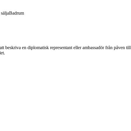
sälja
Badrum
 beskriva en diplomatisk representant eller ambassadör från påven till e
et.