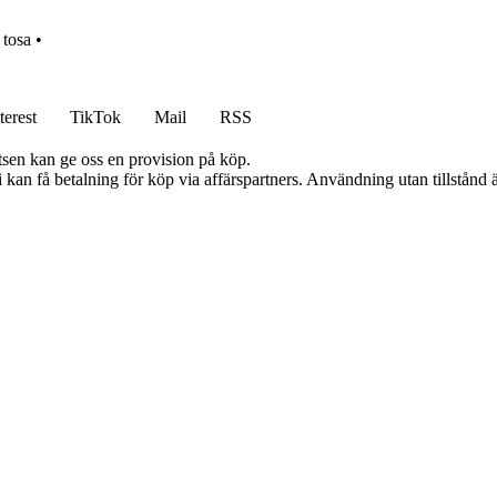
•
tosa
•
terest
TikTok
Mail
RSS
atsen kan ge oss en provision på köp.
an få betalning för köp via affärspartners. Användning utan tillstånd är 