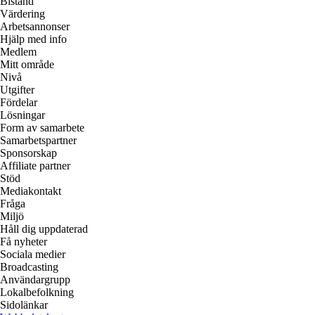
Bistånd
Värdering
Arbetsannonser
Hjälp med info
Medlem
Mitt område
Nivå
Utgifter
Fördelar
Lösningar
Form av samarbete
Samarbetspartner
Sponsorskap
Affiliate partner
Stöd
Mediakontakt
Fråga
Miljö
Håll dig uppdaterad
Få nyheter
Sociala medier
Broadcasting
Användargrupp
Lokalbefolkning
Sidolänkar