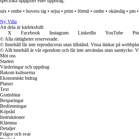
specifika uppgifter eller uppdrag.
säx
•
ombe
•
hovera sig
•
sejsa
•
prim
•
förmå
•
ombe
•
okänslig
•
pm
Ny Villa
Att dela är kärleksfullt
X
Facebook
Instagram
LinkedIn
YouTube
Pin
© Alla rättigheter reserverade.
© Innehåll får inte reproduceras utan tillstånd. Vissa länkar på webbpl
© Allt innehåll är vår egendom och får inte användas utan samtycke. Vi k
Möt oss
Starten
Värderingar och uppdrag
Bakom kulisserna
Ekonomiskt bidrag
Platser
Text
Gratisbitar
Besparingar
Bedömningar
Köpråd
Instruktioner
Klämma
Detaljer
Frågor och svar