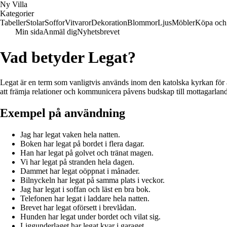
Ny Villa
Kategorier
Tabeller
Stolar
Soffor
Vitvaror
Dekoration
Blommor
Ljus
Möbler
Köpa och 
Min sida
Anmäl dig
Nyhetsbrevet
Vad betyder Legat?
Legat är en term som vanligtvis används inom den katolska kyrkan för att
att främja relationer och kommunicera påvens budskap till mottagarland
Exempel på användning
Jag har legat vaken hela natten.
Boken har legat på bordet i flera dagar.
Han har legat på golvet och tränat magen.
Vi har legat på stranden hela dagen.
Dammet har legat oöppnat i månader.
Bilnyckeln har legat på samma plats i veckor.
Jag har legat i soffan och läst en bra bok.
Telefonen har legat i laddare hela natten.
Brevet har legat oförsett i brevlådan.
Hunden har legat under bordet och vilat sig.
Liggunderlaget har legat kvar i garaget.