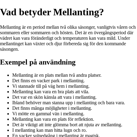
Vad betyder Mellanting?
Mellanting är en period mellan två olika säsonger, vanligtvis våren och
sommaren eller sommaren och hösten. Det är en övergångsperiod där
vädret kan vara föränderligt och temperaturen kan vara mild. Under
mellantinget kan växter och djur förbereda sig för den kommande
säsongen.
Exempel på användning
Mellanting är en plats mellan två andra platser.
Det finns en vacker park i mellanting.
Vi stannade till på väg hem i mellanting.
Mellanting kan vara en bra plats att vila.
Det var en skön känsla att vara i mellanting.
Ibland behöver man stanna upp i mellanting och bara vara.
Det finns många möjligheter i mellanting.
Vi mötte en gammal vän i mellanting.
Mellanting kan vara en plats för reflektion.
Det är viktigt att inte glömma bort att njuta av mellanting.
I mellanting kan man hitta lugn och ro.
En vacker solnedgång i mellanting är magisk.