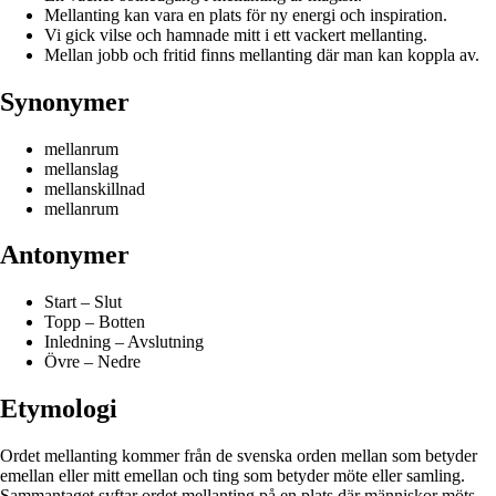
Mellanting kan vara en plats för ny energi och inspiration.
Vi gick vilse och hamnade mitt i ett vackert mellanting.
Mellan jobb och fritid finns mellanting där man kan koppla av.
Synonymer
mellanrum
mellanslag
mellanskillnad
mellanrum
Antonymer
Start – Slut
Topp – Botten
Inledning – Avslutning
Övre – Nedre
Etymologi
Ordet mellanting kommer från de svenska orden mellan som betyder
emellan eller mitt emellan och ting som betyder möte eller samling.
Sammantaget syftar ordet mellanting på en plats där människor möts