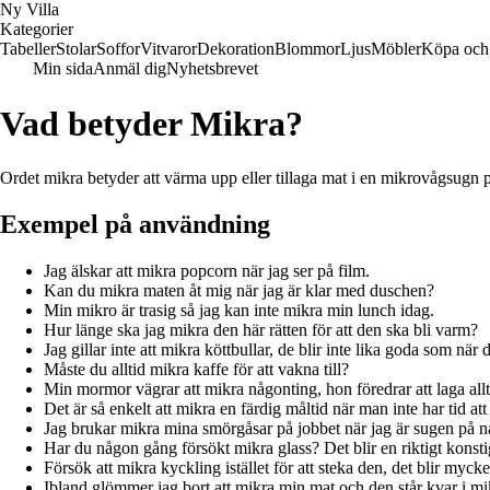
Ny Villa
Kategorier
Tabeller
Stolar
Soffor
Vitvaror
Dekoration
Blommor
Ljus
Möbler
Köpa och 
Min sida
Anmäl dig
Nyhetsbrevet
Vad betyder Mikra?
Ordet mikra betyder att värma upp eller tillaga mat i en mikrovågsugn p
Exempel på användning
Jag älskar att mikra popcorn när jag ser på film.
Kan du mikra maten åt mig när jag är klar med duschen?
Min mikro är trasig så jag kan inte mikra min lunch idag.
Hur länge ska jag mikra den här rätten för att den ska bli varm?
Jag gillar inte att mikra köttbullar, de blir inte lika goda som när 
Måste du alltid mikra kaffe för att vakna till?
Min mormor vägrar att mikra någonting, hon föredrar att laga allt
Det är så enkelt att mikra en färdig måltid när man inte har tid att
Jag brukar mikra mina smörgåsar på jobbet när jag är sugen på n
Har du någon gång försökt mikra glass? Det blir en riktigt konsti
Försök att mikra kyckling istället för att steka den, det blir mycket
Ibland glömmer jag bort att mikra min mat och den står kvar i mi