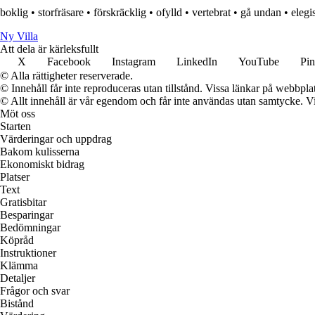
boklig
•
storfräsare
•
förskräcklig
•
ofylld
•
vertebrat
•
gå undan
•
elegi
Ny Villa
Att dela är kärleksfullt
X
Facebook
Instagram
LinkedIn
YouTube
Pin
© Alla rättigheter reserverade.
© Innehåll får inte reproduceras utan tillstånd. Vissa länkar på webbpl
© Allt innehåll är vår egendom och får inte användas utan samtycke. Vi k
Möt oss
Starten
Värderingar och uppdrag
Bakom kulisserna
Ekonomiskt bidrag
Platser
Text
Gratisbitar
Besparingar
Bedömningar
Köpråd
Instruktioner
Klämma
Detaljer
Frågor och svar
Bistånd