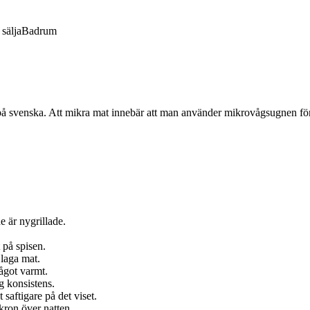
sälja
Badrum
å svenska. Att mikra mat innebär att man använder mikrovågsugnen för at
de är nygrillade.
 på spisen.
 laga mat.
ågot varmt.
g konsistens.
 saftigare på det viset.
kron över natten.