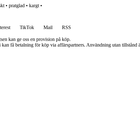
skt
•
pratglad
•
kargt
•
terest
TikTok
Mail
RSS
atsen kan ge oss en provision på köp.
an få betalning för köp via affärspartners. Användning utan tillstånd är 