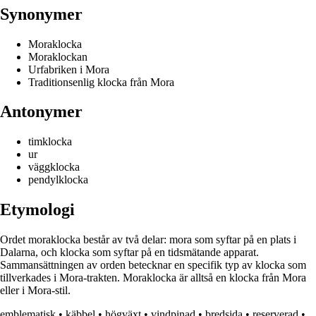
Synonymer
Moraklocka
Moraklockan
Urfabriken i Mora
Traditionsenlig klocka från Mora
Antonymer
timklocka
ur
väggklocka
pendylklocka
Etymologi
Ordet moraklocka består av två delar: mora som syftar på en plats i
Dalarna, och klocka som syftar på en tidsmätande apparat.
Sammansättningen av orden betecknar en specifik typ av klocka som
tillverkades i Mora-trakten. Moraklocka är alltså en klocka från Mora
eller i Mora-stil.
emblematisk
•
käbbel
•
högväxt
•
vindpinad
•
bredsida
•
reserverad
•