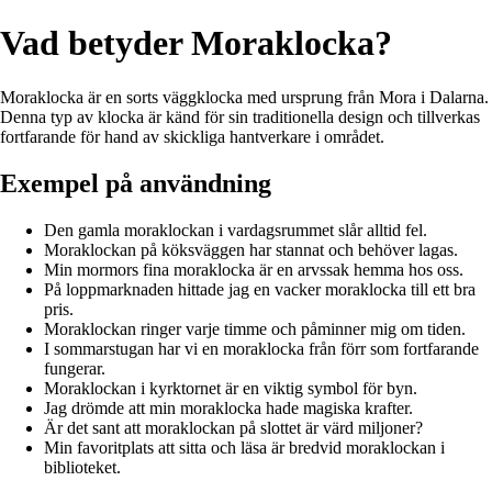
Vad betyder Moraklocka?
Moraklocka är en sorts väggklocka med ursprung från Mora i Dalarna.
Denna typ av klocka är känd för sin traditionella design och tillverkas
fortfarande för hand av skickliga hantverkare i området.
Exempel på användning
Den gamla moraklockan i vardagsrummet slår alltid fel.
Moraklockan på köksväggen har stannat och behöver lagas.
Min mormors fina moraklocka är en arvssak hemma hos oss.
På loppmarknaden hittade jag en vacker moraklocka till ett bra
pris.
Moraklockan ringer varje timme och påminner mig om tiden.
I sommarstugan har vi en moraklocka från förr som fortfarande
fungerar.
Moraklockan i kyrktornet är en viktig symbol för byn.
Jag drömde att min moraklocka hade magiska krafter.
Är det sant att moraklockan på slottet är värd miljoner?
Min favoritplats att sitta och läsa är bredvid moraklockan i
biblioteket.