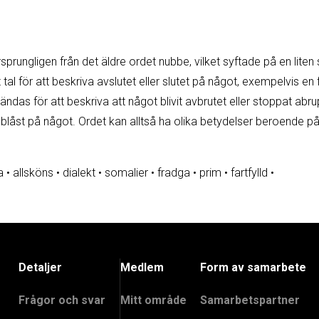
ungligen från det äldre ordet nubbe, vilket syftade på en liten s
al för att beskriva avslutet eller slutet på något, exempelvis en 
ndas för att beskriva att något blivit avbrutet eller stoppat abru
ler blåst på något. Ordet kan alltså ha olika betydelser beroend
a
•
allsköns
•
dialekt
•
somalier
•
fradga
•
prim
•
fartfylld
•
Detaljer
Medlem
Form av samarbete
Frågor och svar
Mitt område
Samarbetspartner