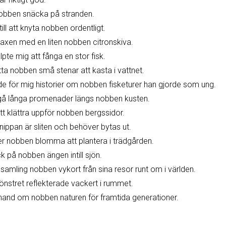
 nobben snäcka på stranden.
 till att knyta nobben ordentligt.
axen med en liten nobben citronskiva.
pte mig att fånga en stor fisk.
itta nobben små stenar att kasta i vattnet.
e för mig historier om nobben fisketurer han gjorde som ung.
gå långa promenader längs nobben kusten.
t klättra uppför nobben bergssidor.
ippan är sliten och behöver bytas ut.
r nobben blomma att plantera i trädgården.
ck på nobben ängen intill sjön.
amling nobben vykort från sina resor runt om i världen.
fönstret reflekterade vackert i rummet.
ta hand om nobben naturen för framtida generationer.