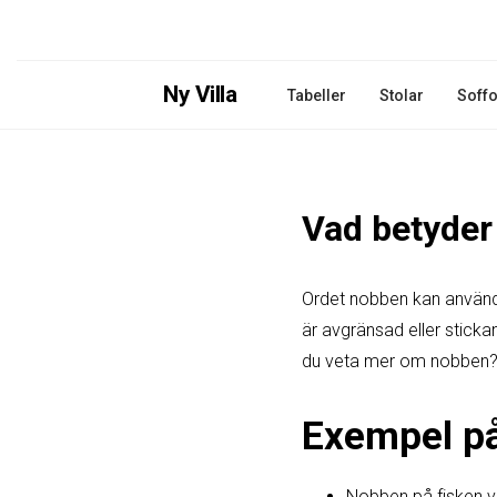
Ny Villa
Tabeller
Stolar
Soffo
Vad betyde
Ordet nobben kan använda
är avgränsad eller stick
du veta mer om nobben
Exempel p
Nobben på fisken va