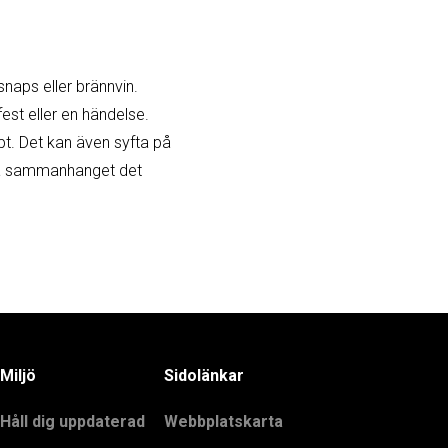
naps eller brännvin.
fest eller en händelse.
pt. Det kan även syfta på
e på sammanhanget det
Miljö
Sidolänkar
Håll dig uppdaterad
Webbplatskarta