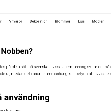
r
Vitvaror
Dekoration
Blommor
Ljus
Möbler
r Nobben?
s på olika sätt på svenska. I vissa sammanhang syftar det på e
ande ut, medan det i andra sammanhang kan betyda att avvisa elle
?
å användning
r riktigt god.