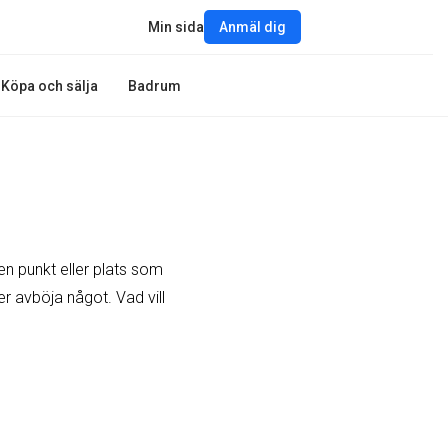
Min sida
Anmäl dig
Köpa och sälja
Badrum
n punkt eller plats som
r avböja något. Vad vill