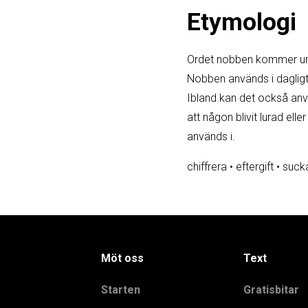
Etymologi
Ordet nobben kommer urspr
Nobben används i dagligt t
Ibland kan det också anvä
att någon blivit lurad el
används i.
chiffrera
•
eftergift
•
suck
Möt oss
Text
Starten
Gratisbitar