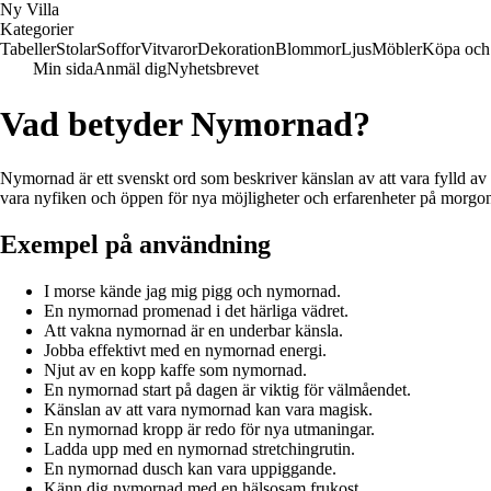
Ny Villa
Kategorier
Tabeller
Stolar
Soffor
Vitvaror
Dekoration
Blommor
Ljus
Möbler
Köpa och 
Min sida
Anmäl dig
Nyhetsbrevet
Vad betyder Nymornad?
Nymornad är ett svenskt ord som beskriver känslan av att vara fylld av 
vara nyfiken och öppen för nya möjligheter och erfarenheter på morgo
Exempel på användning
I morse kände jag mig pigg och nymornad.
En nymornad promenad i det härliga vädret.
Att vakna nymornad är en underbar känsla.
Jobba effektivt med en nymornad energi.
Njut av en kopp kaffe som nymornad.
En nymornad start på dagen är viktig för välmåendet.
Känslan av att vara nymornad kan vara magisk.
En nymornad kropp är redo för nya utmaningar.
Ladda upp med en nymornad stretchingrutin.
En nymornad dusch kan vara uppiggande.
Känn dig nymornad med en hälsosam frukost.