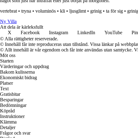
något som just har inträffat eller just börjat på morgonen.
vertebrat
•
tryna
•
voluminös
•
kli
•
ljusglimt
•
grinig
•
ta för sig
•
grini
Ny Villa
Att dela är kärleksfullt
X
Facebook
Instagram
LinkedIn
YouTube
Pin
© Alla rättigheter reserverade.
© Innehåll får inte reproduceras utan tillstånd. Vissa länkar på webbpl
© Allt innehåll är vår egendom och får inte användas utan samtycke. Vi k
Möt oss
Starten
Värderingar och uppdrag
Bakom kulisserna
Ekonomiskt bidrag
Platser
Text
Gratisbitar
Besparingar
Bedömningar
Köpråd
Instruktioner
Klämma
Detaljer
Frågor och svar