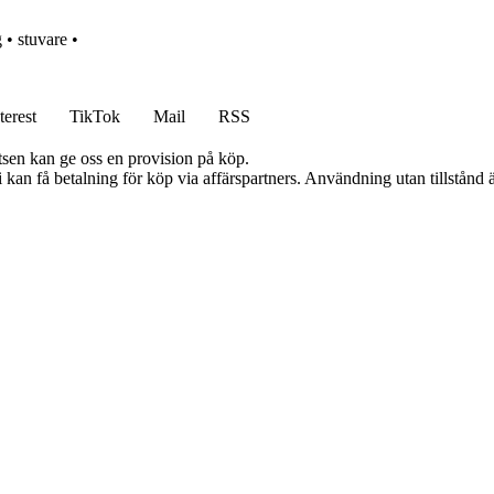
g
•
stuvare
•
terest
TikTok
Mail
RSS
atsen kan ge oss en provision på köp.
an få betalning för köp via affärspartners. Användning utan tillstånd är 