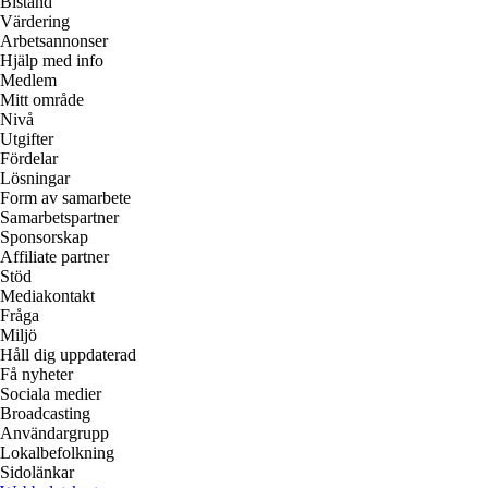
Bistånd
Värdering
Arbetsannonser
Hjälp med info
Medlem
Mitt område
Nivå
Utgifter
Fördelar
Lösningar
Form av samarbete
Samarbetspartner
Sponsorskap
Affiliate partner
Stöd
Mediakontakt
Fråga
Miljö
Håll dig uppdaterad
Få nyheter
Sociala medier
Broadcasting
Användargrupp
Lokalbefolkning
Sidolänkar