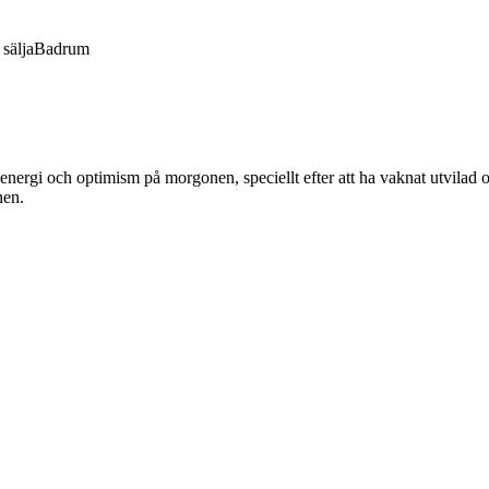
sälja
Badrum
energi och optimism på morgonen, speciellt efter att ha vaknat utvilad o
nen.