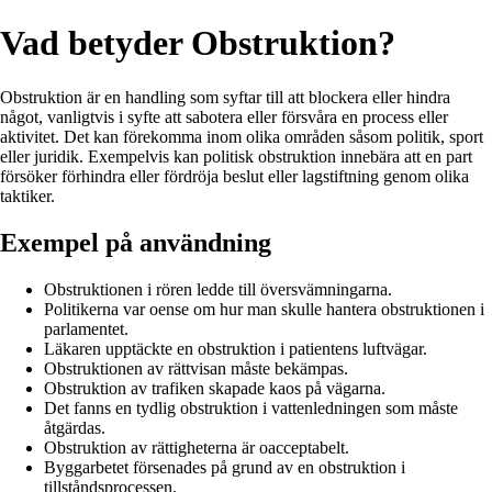
Vad betyder Obstruktion?
Obstruktion är en handling som syftar till att blockera eller hindra
något, vanligtvis i syfte att sabotera eller försvåra en process eller
aktivitet. Det kan förekomma inom olika områden såsom politik, sport
eller juridik. Exempelvis kan politisk obstruktion innebära att en part
försöker förhindra eller fördröja beslut eller lagstiftning genom olika
taktiker.
Exempel på användning
Obstruktionen i rören ledde till översvämningarna.
Politikerna var oense om hur man skulle hantera obstruktionen i
parlamentet.
Läkaren upptäckte en obstruktion i patientens luftvägar.
Obstruktionen av rättvisan måste bekämpas.
Obstruktion av trafiken skapade kaos på vägarna.
Det fanns en tydlig obstruktion i vattenledningen som måste
åtgärdas.
Obstruktion av rättigheterna är oacceptabelt.
Byggarbetet försenades på grund av en obstruktion i
tillståndsprocessen.