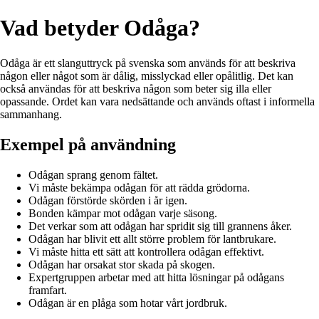
Vad betyder Odåga?
Odåga är ett slanguttryck på svenska som används för att beskriva
någon eller något som är dålig, misslyckad eller opålitlig. Det kan
också användas för att beskriva någon som beter sig illa eller
opassande. Ordet kan vara nedsättande och används oftast i informella
sammanhang.
Exempel på användning
Odågan sprang genom fältet.
Vi måste bekämpa odågan för att rädda grödorna.
Odågan förstörde skörden i år igen.
Bonden kämpar mot odågan varje säsong.
Det verkar som att odågan har spridit sig till grannens åker.
Odågan har blivit ett allt större problem för lantbrukare.
Vi måste hitta ett sätt att kontrollera odågan effektivt.
Odågan har orsakat stor skada på skogen.
Expertgruppen arbetar med att hitta lösningar på odågans
framfart.
Odågan är en plåga som hotar vårt jordbruk.