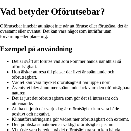
Vad betyder Oförutsebar?
Oförutsebar innebär att något inte går att förutse eller förutsäga, det är
ovarsamt eller oväntat. Det kan vara något som inträffar utan
förvarning eller planering.
Exempel på användning
Det är svårt att förutse vad som kommer hända när allt är så
oförutsägbart.
Hon älskar att resa till platser där livet är spännande och
oförutsägbart.
Vädret kan vara mycket oförutsägbart här uppe i norr.
Äventyret blev ännu mer spännande tack vare den oförutsägbara
naturen.
Det är just det oförutsägbara som gör det så intressant och
utmanande.
Att ha ett jobb där varje dag är oförutsägbar kan vara både
positivt och negativt.
Klimatförändringarna gör vädret mer oförutsägbart och extremt.
Den politiska situationen är väldigt oförutsägbar just nu.
Vi måste vara beredda på det oförutsägbara som kan hända i