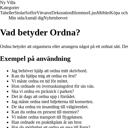
Ny Villa
Kategorier
Tabeller
Stolar
Soffor
Vitvaror
Dekoration
Blommor
Ljus
Möbler
Köpa och 
Min sida
Anmäl dig
Nyhetsbrevet
Vad betyder Ordna?
Ordna betyder att organisera eller arrangera något på ett ordnat sätt. Det 
Exempel på användning
Jag behöver hjälp att ordna mitt skrivbord.
Kan du hjälpa mig att ordna en fest?
Vi måste ordna en tid för mötet.
Hon ordnade en överraskningsfest för sin vän.
Ska vi ordna en picknick i parken?
Det är dags att ordna upp i förrådet.
Jag måste ordna med biljetterna till konserten.
De ska ordna en insamling till välgörenhet.
Kan du ordna en present till mormor?
Vi måste ordna transport till flygplatsen.
Han ordnade en praktikplats åt sin bror.
Har du möjlighet att ordna en resa till Paris?