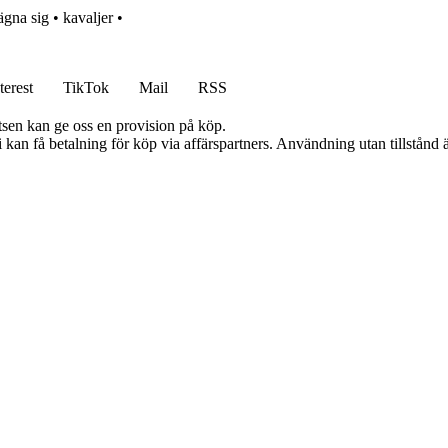
ägna sig
•
kavaljer
•
terest
TikTok
Mail
RSS
atsen kan ge oss en provision på köp.
an få betalning för köp via affärspartners. Användning utan tillstånd är 