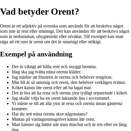
Vad betyder Orent?
Orent är ett adjektiv på svenska som används för att beskriva något
som inte är rent eller smutsigt. Det kan användas för att beskriva något
som är nedsmutsat, ohygieniskt eller otvättat. Till exempel kan man
säga att ett rum är orent om det är smutsigt eller stökigt.
Exempel på användning
Det är viktigt att hålla rent och snyggt hemma.
Idag ska jag tvätta mina orenta kläder.
Jag märkte att fönstren är orenta och behöver rengöras.
Min bil är så smutsig och orent, den behöver verkligen tvättas.
Köket känns lite orent efter att ha lagat mat.
Det är bra att ha rena och orenta ytor tydligt separerade i köket.
Jag skulle vilja ha en orent luktande ljus i sovrummet.
Vi måste se till att alla ytor är rena och orenta innan gästerna
kommer.
Har du sett mina orenta skor någonstans?
Mattan på vardagsrumsgolvet känns lite oren.
Man känner sig bättre när man duschat och är ren efter en lång
dag.