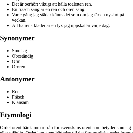
Det är oerhört viktigt att hålla toaletten ren.
En fräsch säng är en ren och oren säng.
Varje gång jag städar känns det som om jag får en nystart på
veckan.
Att ha rena kläder är en lyx jag uppskattar varje dag.
Synonymer
Smutsig
Obeständig
Ofin
Ororen
Antonymer
Ren
Fräsch
Klänsam
Etymologi
Ordet orent härstammar från fornsvenskans orent som betyder smutsig
eller otjänlig. Ordet kan även härledas till det fornnordiska ordet órœntr