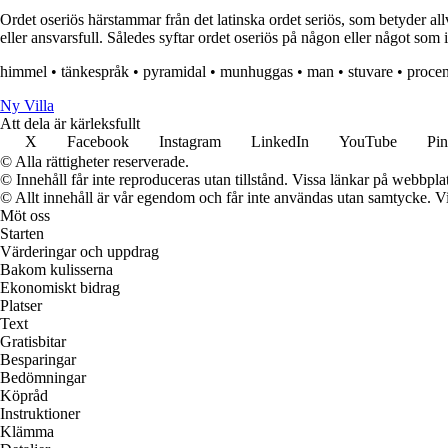
Ordet oseriös härstammar från det latinska ordet seriös, som betyder allvar
eller ansvarsfull. Således syftar ordet oseriös på någon eller något som in
himmel
•
tänkespråk
•
pyramidal
•
munhuggas
•
man
•
stuvare
•
procen
Ny Villa
Att dela är kärleksfullt
X
Facebook
Instagram
LinkedIn
YouTube
Pin
© Alla rättigheter reserverade.
© Innehåll får inte reproduceras utan tillstånd. Vissa länkar på webbpl
© Allt innehåll är vår egendom och får inte användas utan samtycke. Vi k
Möt oss
Starten
Värderingar och uppdrag
Bakom kulisserna
Ekonomiskt bidrag
Platser
Text
Gratisbitar
Besparingar
Bedömningar
Köpråd
Instruktioner
Klämma