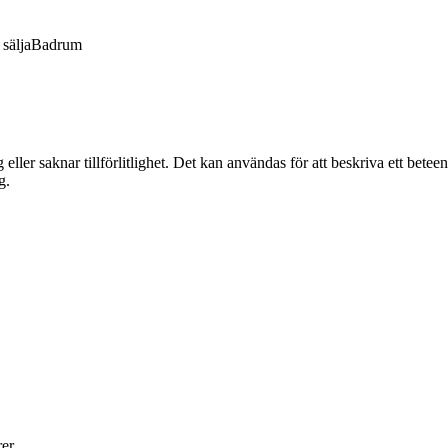
sälja
Badrum
g eller saknar tillförlitlighet. Det kan användas för att beskriva ett betee
g.
er.