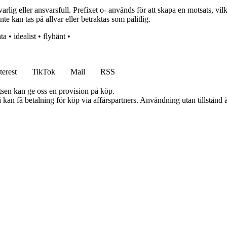
lig eller ansvarsfull. Prefixet o- används för att skapa en motsats, vilket 
te kan tas på allvar eller betraktas som pålitlig.
ta
•
idealist
•
flyhänt
•
terest
TikTok
Mail
RSS
atsen kan ge oss en provision på köp.
an få betalning för köp via affärspartners. Användning utan tillstånd är 