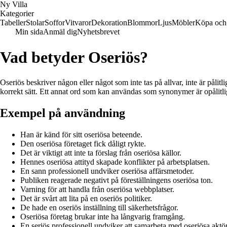
Ny Villa
Kategorier
Tabeller
Stolar
Soffor
Vitvaror
Dekoration
Blommor
Ljus
Möbler
Köpa och 
Min sida
Anmäl dig
Nyhetsbrevet
Vad betyder Oseriös?
Oseriös beskriver någon eller något som inte tas på allvar, inte är pålitli
korrekt sätt. Ett annat ord som kan användas som synonymer är opålitli
Exempel på användning
Han är känd för sitt oseriösa beteende.
Den oseriösa företaget fick dåligt rykte.
Det är viktigt att inte ta förslag från oseriösa källor.
Hennes oseriösa attityd skapade konflikter på arbetsplatsen.
En sann professionell undviker oseriösa affärsmetoder.
Publiken reagerade negativt på föreställningens oseriösa ton.
Varning för att handla från oseriösa webbplatser.
Det är svårt att lita på en oseriös politiker.
De hade en oseriös inställning till säkerhetsfrågor.
Oseriösa företag brukar inte ha långvarig framgång.
En seriös professionell undviker att samarbeta med oseriösa aktör