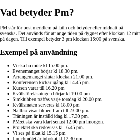
Vad betyder Pm?
PM står för post meridiem på latin och betyder efter midnatt på
svenska. Det används för att ange tiden på dygnet efter klockan 12 mitt
på dagen. Till exempel betyder 3 pm klockan 15:00 på svenska.
Exempel på användning
Vi ska ha möte kl 15.00 pm.
Evenemanget börjar kl 18.30 pm.
Arrangemanget slutar klockan 21.00 pm.
Konferensen kickar igång kl 14.45 pm.
Kursen varar till 16.20 pm.
Kvällsföreläsningen börjar kl 19.00 pm.
Simklubben träffas varje torsdag kl 20.00 pm.
Kvällsmaten serveras kl 18.00 pm.
Nattbio visar filmen fram till 23.00 pm.
Träningen är inställd idag kl 17.30 pm.
PM:et ska vara klart senast 12.00 pm imorgon.
Projektet ska redovisas kl 16.45 pm.
Vi ses på fikat kl 15.15 pm.
Lunchmötet är inbokat kl 12.30 pm.