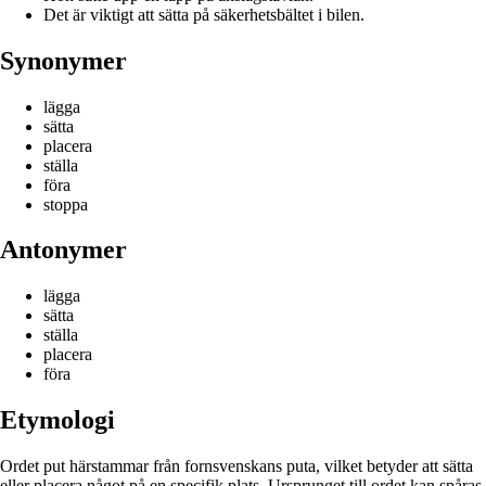
Det är viktigt att sätta på säkerhetsbältet i bilen.
Synonymer
lägga
sätta
placera
ställa
föra
stoppa
Antonymer
lägga
sätta
ställa
placera
föra
Etymologi
Ordet put härstammar från fornsvenskans puta, vilket betyder att sätta
eller placera något på en specifik plats. Ursprunget till ordet kan spåras