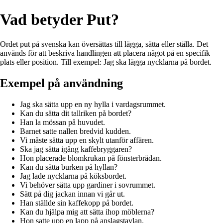
Vad betyder Put?
Ordet put på svenska kan översättas till lägga, sätta eller ställa. Det
används för att beskriva handlingen att placera något på en specifik
plats eller position. Till exempel: Jag ska lägga nycklarna på bordet.
Exempel på användning
Jag ska sätta upp en ny hylla i vardagsrummet.
Kan du sätta dit tallriken på bordet?
Han la mössan på huvudet.
Barnet satte nallen bredvid kudden.
Vi måste sätta upp en skylt utanför affären.
Ska jag sätta igång kaffebryggaren?
Hon placerade blomkrukan på fönsterbrädan.
Kan du sätta burken på hyllan?
Jag lade nycklarna på köksbordet.
Vi behöver sätta upp gardiner i sovrummet.
Sätt på dig jackan innan vi går ut.
Han ställde sin kaffekopp på bordet.
Kan du hjälpa mig att sätta ihop möblerna?
Hon satte upp en lapp på anslagstavlan.