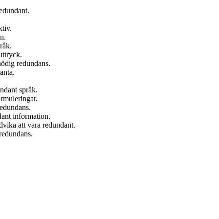
redundant.
tiv.
n.
råk.
ttryck.
nödig redundans.
danta.
undant språk.
ormuleringar.
 redundans.
ndant information.
vika att vara redundant.
 redundans.