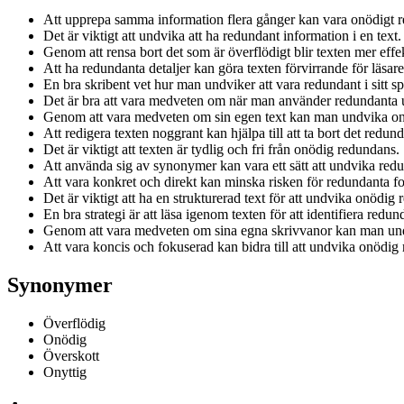
Att upprepa samma information flera gånger kan vara onödigt 
Det är viktigt att undvika att ha redundant information i en text.
Genom att rensa bort det som är överflödigt blir texten mer effek
Att ha redundanta detaljer kan göra texten förvirrande för läsare
En bra skribent vet hur man undviker att vara redundant i sitt sp
Det är bra att vara medveten om när man använder redundanta u
Genom att vara medveten om sin egen text kan man undvika o
Att redigera texten noggrant kan hjälpa till att ta bort det redun
Det är viktigt att texten är tydlig och fri från onödig redundans.
Att använda sig av synonymer kan vara ett sätt att undvika red
Att vara konkret och direkt kan minska risken för redundanta f
Det är viktigt att ha en strukturerad text för att undvika onödig
En bra strategi är att läsa igenom texten för att identifiera redu
Genom att vara medveten om sina egna skrivvanor kan man und
Att vara koncis och fokuserad kan bidra till att undvika onödig
Synonymer
Överflödig
Onödig
Överskott
Onyttig