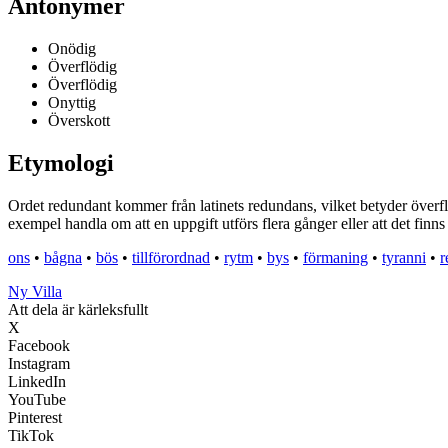
Antonymer
Onödig
Överflödig
Överflödig
Onyttig
Överskott
Etymologi
Ordet redundant kommer från latinets redundans, vilket betyder överflö
exempel handla om att en uppgift utförs flera gånger eller att det fin
ons
•
bågna
•
bös
•
tillförordnad
•
rytm
•
bys
•
förmaning
•
tyranni
•
r
Ny Villa
Att dela är kärleksfullt
X
Facebook
Instagram
LinkedIn
YouTube
Pinterest
TikTok