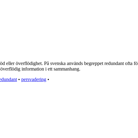
d eller överflödighet. På svenska används begreppet redundant ofta för a
ns överflödig information i ett sammanhang.
edundant
•
persvadering
•